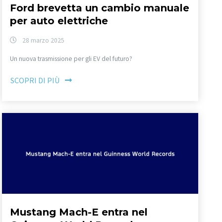
Ford brevetta un cambio manuale
per auto elettriche
28 marzo 2025
Un nuova trasmissione per gli EV del futuro?
SCOPRI DI PIÙ
Mustang Mach-E entra nel