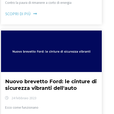
Contro la paura di rimanere a corto di energia
SCOPRI DI PIÙ
Nuovo brevetto Ford: le cinture di
sicurezza vibranti dell'auto
24 febbraio 2023
Ecco come funzionano