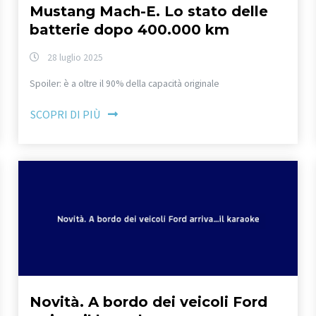
Mustang Mach-E. Lo stato delle
batterie dopo 400.000 km
28 luglio 2025
Spoiler: è a oltre il 90% della capacità originale
SCOPRI DI PIÙ
Novità. A bordo dei veicoli Ford