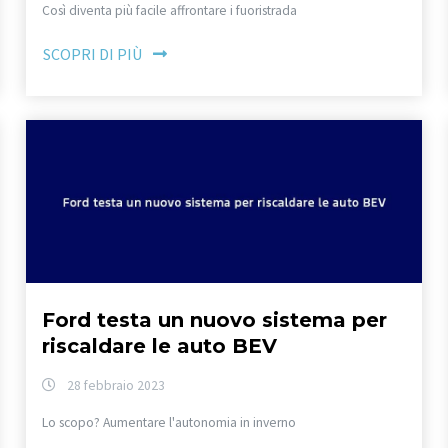
Così diventa più facile affrontare i fuoristrada
SCOPRI DI PIÙ
Ford testa un nuovo sistema per
riscaldare le auto BEV
28 febbraio 2023
Lo scopo? Aumentare l'autonomia in inverno