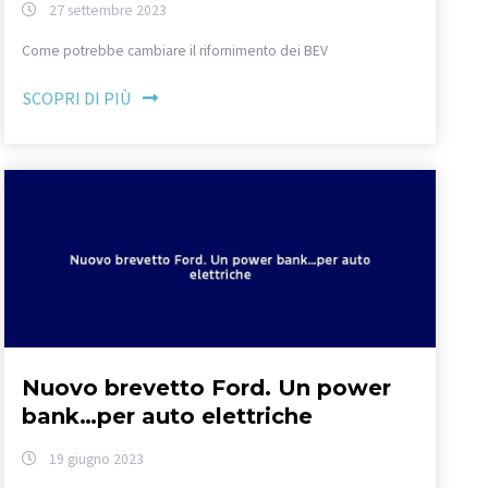
27 settembre 2023
Come potrebbe cambiare il rifornimento dei BEV
SCOPRI DI PIÙ
Nuovo brevetto Ford. Un power
bank…per auto elettriche
19 giugno 2023