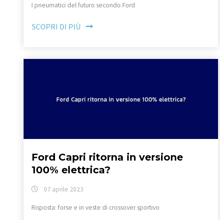
I pneumatici del futuro secondo Ford
SCOPRI DI PIÙ
Ford Capri ritorna in versione
100% elettrica?
07 aprile 2023
Risposta: forse e in veste di crossover sportivo