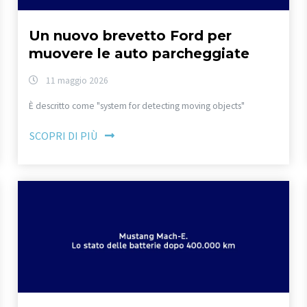
Un nuovo brevetto Ford per
muovere le auto parcheggiate
11 maggio 2026
È descritto come "system for detecting moving objects"
SCOPRI DI PIÙ