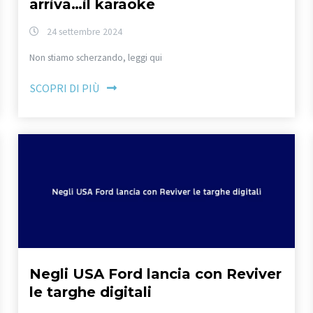
arriva…il karaoke
24 settembre 2024
Non stiamo scherzando, leggi qui
SCOPRI DI PIÙ
Negli USA Ford lancia con Reviver
le targhe digitali