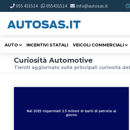
055 431514
055431514
info@autosas.it
AUTO
INCENTIVI STATALI
VEICOLI COMMERCIALI
Curiosità Automotive
Tieniti aggiornato sulle principali curiosità 