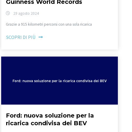
Guinness World Records
29 agosto 2024
Grazie a 915 kilometri percorsi con una sola ricarica
SCOPRI DI PIÙ
Ford: nuova soluzione per la
ricarica condivisa dei BEV