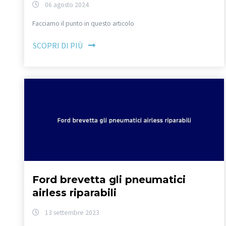
06 agosto 2024
Facciamo il punto in questo articolo
SCOPRI DI PIÙ
Ford brevetta gli pneumatici
airless riparabili
13 settembre 2023