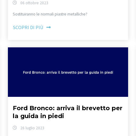
06 ottobre 2023
Sostituiranno le normali piastre metalliche?
SCOPRI DI PIÙ
Ford Bronco: arriva il brevetto per
la guida in piedi
26 luglio 2023