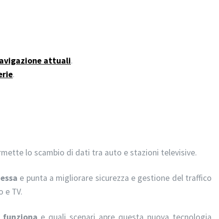
navigazione attuali
.
erie
.
mette lo scambio di dati tra auto e stazioni televisive.
nessa
e punta a migliorare sicurezza e gestione del traffico
o e TV.
 funziona
e quali scenari apre questa nuova tecnologia