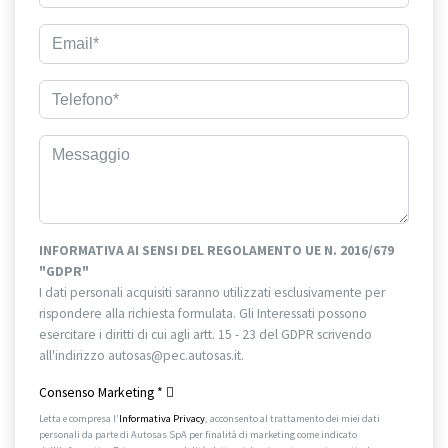
INFORMATIVA AI SENSI DEL REGOLAMENTO UE N. 2016/679
"GDPR"
I dati personali acquisiti saranno utilizzati esclusivamente per
rispondere alla richiesta formulata. Gli Interessati possono
esercitare i diritti di cui agli artt. 15 - 23 del GDPR scrivendo
all'indirizzo autosas@pec.autosas.it.
Informativa completa.
Consenso Marketing
*
Letta e compresa l’
Informativa Privacy
, acconsento al trattamento dei miei dati
personali da parte di Autosas SpA per finalità di marketing come indicato