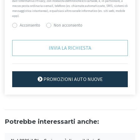
dall’Informativa Privacy, con modalità elettroniche e/o cartacee, e, in particolare, a
mezzo posta ordinaria o email, telefono (es. chiamate automatizzate, SMS, sistemi di
messaggistica istantanea), e qualsiasi altro canale informatico (es. siti web, mobile
app).
Acconsento
Non acconsento
PROMOZIONI AUTO NUOVE
Potrebbe interessarti anche: