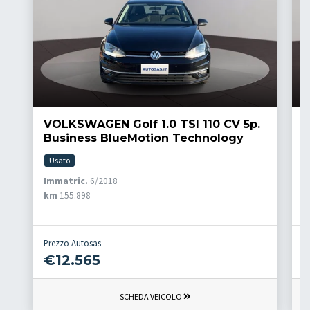
VOLKSWAGEN Golf 1.0 TSI 110 CV 5p.
V
Business BlueMotion Technology
Usato
I
Immatric.
6/2018
k
km
155.898
Prezzo Autosas
P
€12.565
SCHEDA VEICOLO