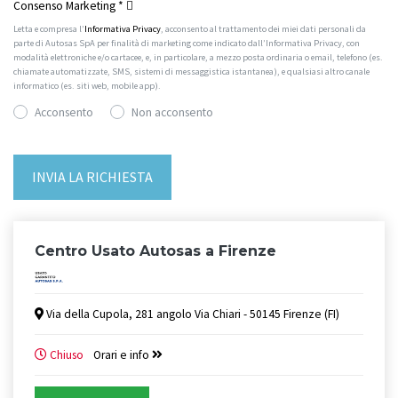
Consenso Marketing
*
Letta e compresa l’
Informativa Privacy
, acconsento al trattamento dei miei dati personali da
parte di Autosas SpA per finalità di marketing come indicato dall’Informativa Privacy, con
modalità elettroniche e/o cartacee, e, in particolare, a mezzo posta ordinaria o email, telefono (es.
chiamate automatizzate, SMS, sistemi di messaggistica istantanea), e qualsiasi altro canale
informatico (es. siti web, mobile app).
Acconsento
Non acconsento
Centro Usato Autosas a Firenze
Via della Cupola, 281 angolo Via Chiari - 50145 Firenze (FI)
Chiuso
Orari e info