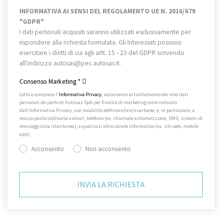
INFORMATIVA AI SENSI DEL REGOLAMENTO UE N. 2016/679
"GDPR"
I dati personali acquisiti saranno utilizzati esclusivamente per
rispondere alla richiesta formulata. Gli Interessati possono
esercitare i diritti di cui agli artt. 15 - 23 del GDPR scrivendo
all'indirizzo autosas@pec.autosas.it.
Informativa completa.
Consenso Marketing
*
Letta e compresa l’
Informativa Privacy
, acconsento al trattamento dei miei dati
personali da parte di Autosas SpA per finalità di marketing come indicato
dall’Informativa Privacy, con modalità elettroniche e/o cartacee, e, in particolare, a
mezzo posta ordinaria o email, telefono (es. chiamate automatizzate, SMS, sistemi di
messaggistica istantanea), e qualsiasi altro canale informatico (es. siti web, mobile
app).
Acconsento
Non acconsento