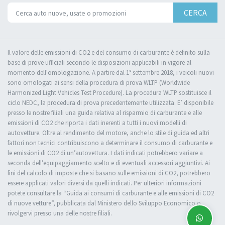
CERCA
Il valore delle emissioni di CO2 e del consumo di carburante è definito sulla
base di prove ufficiali secondo le disposizioni applicabili in vigore al
momento dell'omologazione. A partire dal 1° settembre 2018, i veicoli nuovi
sono omologati ai sensi della procedura di prova WLTP (Worldwide
Harmonized Light Vehicles Test Procedure). La procedura WLTP sostituisce il
ciclo NEDC, la procedura di prova precedentemente utilizzata. E’ disponibile
presso le nostre filiali una guida relativa al risparmio di carburante e alle
emissioni di CO2 che riporta i dati inerenti a tutti i nuovi modelli di
autovetture. Oltre al rendimento del motore, anche lo stile di guida ed altri
fattori non tecnici contribuiscono a determinare il consumo di carburante e
le emissioni di CO2 di un’autovettura. I dati indicati potrebbero variare a
seconda dell’equipaggiamento scelto e di eventuali accessori aggiuntivi. Ai
fini del calcolo di imposte che si basano sulle emissioni di CO2, potrebbero
essere applicati valori diversi da quelli indicati. Per ulteriori informazioni
potete consultare la “Guida ai consumi di carburante e alle emissioni di CO2
di nuove vetture”, pubblicata dal Ministero dello Sviluppo Economico o
rivolgervi presso una delle nostre filiali.