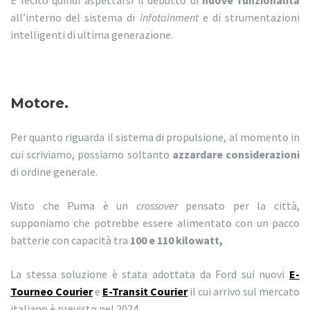
È lecito quindi aspettarsi il debutto di
nuove funzionalità
all’interno del sistema di
infotainment
e di strumentazioni
intelligenti di ultima generazione.
Motore.
Per quanto riguarda il sistema di propulsione, al momento in
cui scriviamo, possiamo soltanto
azzardare considerazioni
di ordine generale.
Visto che Puma è un
crossover
pensato per la città,
supponiamo che potrebbe essere alimentato con un pacco
batterie con capacità tra
100 e 110 kilowatt,
La stessa soluzione è stata adottata da Ford sui nuovi
E-
Tourneo Courier
e
E-Transit Courier
il cui arrivo sul mercato
italiano è previsto nel 2024.