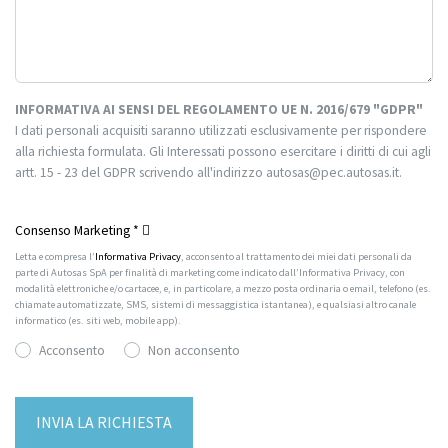
INFORMATIVA AI SENSI DEL REGOLAMENTO UE N. 2016/679 "GDPR"
I dati personali acquisiti saranno utilizzati esclusivamente per rispondere
alla richiesta formulata. Gli Interessati possono esercitare i diritti di cui agli
artt. 15 - 23 del GDPR scrivendo all'indirizzo autosas@pec.autosas.it.
Informativa completa.
Consenso Marketing
*
Letta e compresa l’
Informativa Privacy
, acconsento al trattamento dei miei dati personali da
parte di Autosas SpA per finalità di marketing come indicato dall’Informativa Privacy, con
modalità elettroniche e/o cartacee, e, in particolare, a mezzo posta ordinaria o email, telefono (es.
chiamate automatizzate, SMS, sistemi di messaggistica istantanea), e qualsiasi altro canale
informatico (es. siti web, mobile app).
Acconsento
Non acconsento