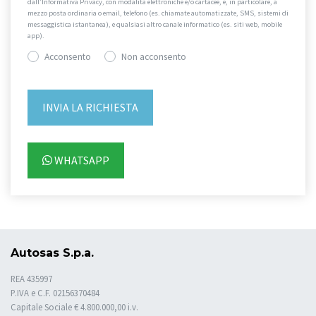
dall’Informativa Privacy, con modalità elettroniche e/o cartacee, e, in particolare, a
mezzo posta ordinaria o email, telefono (es. chiamate automatizzate, SMS, sistemi di
messaggistica istantanea), e qualsiasi altro canale informatico (es. siti web, mobile
app).
Acconsento
Non acconsento
WHATSAPP
Autosas S.p.a.
REA 435997
P.IVA e C.F. 02156370484
Capitale Sociale € 4.800.000,00 i.v.