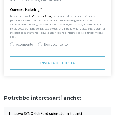
all'indirizzo autosas@pec.autosas.it.
Informativa completa.
Consenso Marketing
*
Letta e compresa l’
Informativa Privacy
, acconsento al trattamento dei miei dati
personali da parte di Autosas SpA per finalità di marketing come indicato
dall’Informativa Privacy, con modalità elettroniche e/o cartacee, e, in particolare, a
mezzo posta ordinaria o email, telefono (es. chiamate automatizzate, SMS, sistemi di
messaggistica istantanea), e qualsiasi altro canale informatico (es. siti web, mobile
app).
Acconsento
Non acconsento
Potrebbe interessarti anche:
Il nuovo SYNC 4 di Ford spiegato in 5 punti