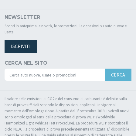
NEWSLETTER
Scopri in anteprima le novità, le promozioni, le occasioni su auto nuove e
usate
ISCRIVITI
CERCA NEL SITO
CERCA
Il valore delle emissioni di CO2 e del consumo di carburante è definito sulla
base di prove ufficiali secondo le disposizioni applicabili in vigore al
momento dell'omologazione. A partire dal 1° settembre 2018, i veicoli nuovi
sono omologati ai sensi della procedura di prova WLTP (Worldwide
Harmonized Light Vehicles Test Procedure). La procedura WLTP sostituisce il
ciclo NEDC, la procedura di prova precedentemente utilizzata. E’ disponibile
presso le nostre filiali una guida relativa al risparmio di carburante e alle