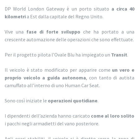
DP World London Gateway è un porto situato
a circa 40
kilometri
a Est dalla capitale
del Regno Unito.
Vive una
fase di forte sviluppo
che ha portato a una
crescente automazione delle operazioni che sono effettuate.
Per il progetto pilota l’Ovale Blu ha impiegato un
Transit
.
Il veicolo è stato modificato per apparire come
un vero e
proprio veicolo a guida autonoma
, con tanto di autista
camuffato all’interno di uno Human Car Seat.
Sono così iniziate le
operazioni quotidiane
.
I dipendenti dell’azienda hanno caricato
come al loro solito
i pacchi negli armadietti del vano posteriore.
Agli orari stabiliti, il veicolo si è diretto verso la zona di