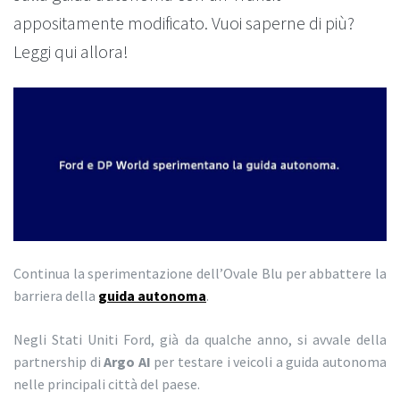
appositamente modificato. Vuoi saperne di più?
Leggi qui allora!
Continua la sperimentazione dell’Ovale Blu per abbattere la
barriera della
guida autonoma
.
Negli Stati Uniti Ford, già da qualche anno, si avvale della
partnership di
Argo AI
per testare i veicoli a guida autonoma
nelle principali città del paese.