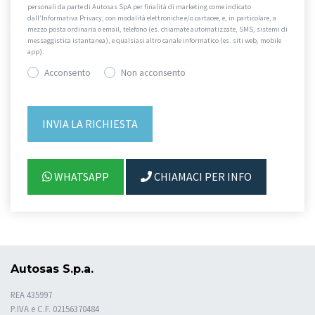
personali da parte di Autosas SpA per finalità di marketing come indicato
dall’Informativa Privacy, con modalità elettroniche e/o cartacee, e, in particolare, a
mezzo posta ordinaria o email, telefono (es. chiamate automatizzate, SMS, sistemi di
messaggistica istantanea), e qualsiasi altro canale informatico (es. siti web, mobile
app).
Acconsento
Non acconsento
WHATSAPP
CHIAMACI PER INFO
Autosas S.p.a.
REA 435997
P.IVA e C.F. 02156370484