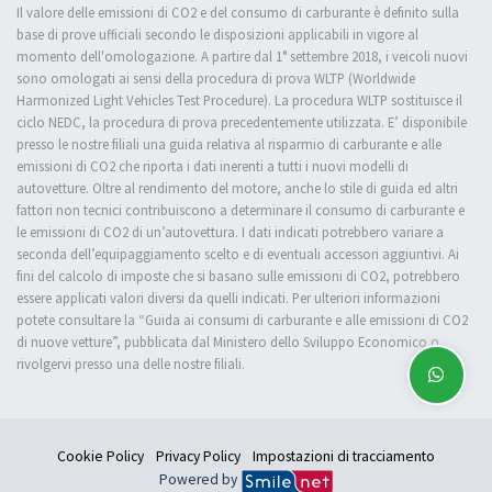
Il valore delle emissioni di CO2 e del consumo di carburante è definito sulla
base di prove ufficiali secondo le disposizioni applicabili in vigore al
momento dell'omologazione. A partire dal 1° settembre 2018, i veicoli nuovi
sono omologati ai sensi della procedura di prova WLTP (Worldwide
Harmonized Light Vehicles Test Procedure). La procedura WLTP sostituisce il
ciclo NEDC, la procedura di prova precedentemente utilizzata. E’ disponibile
presso le nostre filiali una guida relativa al risparmio di carburante e alle
emissioni di CO2 che riporta i dati inerenti a tutti i nuovi modelli di
autovetture. Oltre al rendimento del motore, anche lo stile di guida ed altri
fattori non tecnici contribuiscono a determinare il consumo di carburante e
le emissioni di CO2 di un’autovettura. I dati indicati potrebbero variare a
seconda dell’equipaggiamento scelto e di eventuali accessori aggiuntivi. Ai
fini del calcolo di imposte che si basano sulle emissioni di CO2, potrebbero
essere applicati valori diversi da quelli indicati. Per ulteriori informazioni
potete consultare la “Guida ai consumi di carburante e alle emissioni di CO2
di nuove vetture”, pubblicata dal Ministero dello Sviluppo Economico o
rivolgervi presso una delle nostre filiali.
Cookie Policy
Privacy Policy
Impostazioni di tracciamento
Powered by