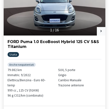
1
/
16
FORD Puma 1.0 EcoBoost Hybrid 125 CV S&S
Titanium
Usata
Anche neopatentati
79.082 km
SUV, 5 porte
Immatric. 9/2022
Grigio
Elettrica/Benzina - Euro 6D-
Cambio Manuale
temp
Trazione anteriore
999 cc , 125 CV (91KW)
96 g CO2/km (combinato)