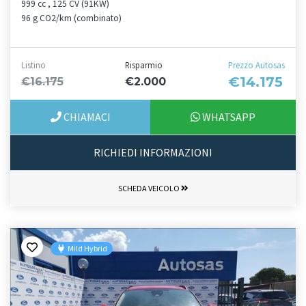
999 cc , 125 CV (91KW)
96 g CO2/km (combinato)
Listino
Risparmio
Prezzo Autosas
€14.175
€16.175
€2.000
CHIAMACI
WHATSAPP
RICHIEDI INFORMAZIONI
SCHEDA VEICOLO
Mild Hybrid