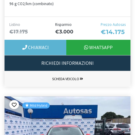
96 g CO2/km (combinato)
Listino
Risparmio
Prezzo Autosas
€14.175
€17.175
€3.000
CHIAMACI
WHATSAPP
RICHIEDI INFORMAZIONI
SCHEDA VEICOLO
Mild Hybrid