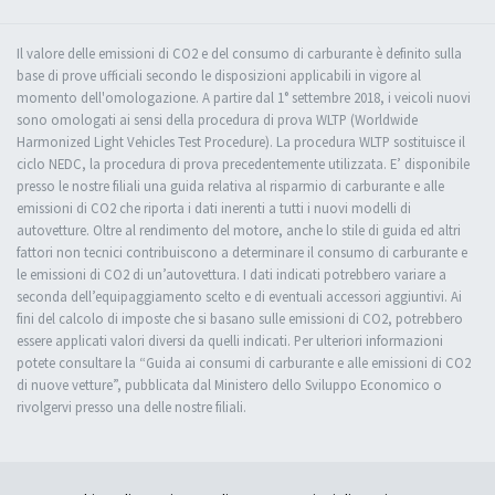
Il valore delle emissioni di CO2 e del consumo di carburante è definito sulla
base di prove ufficiali secondo le disposizioni applicabili in vigore al
momento dell'omologazione. A partire dal 1° settembre 2018, i veicoli nuovi
sono omologati ai sensi della procedura di prova WLTP (Worldwide
Harmonized Light Vehicles Test Procedure). La procedura WLTP sostituisce il
ciclo NEDC, la procedura di prova precedentemente utilizzata. E’ disponibile
presso le nostre filiali una guida relativa al risparmio di carburante e alle
emissioni di CO2 che riporta i dati inerenti a tutti i nuovi modelli di
autovetture. Oltre al rendimento del motore, anche lo stile di guida ed altri
fattori non tecnici contribuiscono a determinare il consumo di carburante e
le emissioni di CO2 di un’autovettura. I dati indicati potrebbero variare a
seconda dell’equipaggiamento scelto e di eventuali accessori aggiuntivi. Ai
fini del calcolo di imposte che si basano sulle emissioni di CO2, potrebbero
essere applicati valori diversi da quelli indicati. Per ulteriori informazioni
potete consultare la “Guida ai consumi di carburante e alle emissioni di CO2
di nuove vetture”, pubblicata dal Ministero dello Sviluppo Economico o
rivolgervi presso una delle nostre filiali.