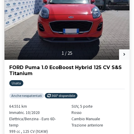
1
/
25
FORD Puma 1.0 EcoBoost Hybrid 125 CV S&S
Titanium
Usata
Anche neopatentati
360° disponibile
64.551 km
SUV, 5 porte
Immatric. 10/2020
Rosso
Elettrica/Benzina - Euro 6D-
Cambio Manuale
temp
Trazione anteriore
999 cc , 125 CV (91KW)