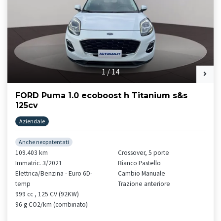
1
/
14
FORD Puma 1.0 ecoboost h Titanium s&s
125cv
Aziendale
Anche neopatentati
109.403 km
Crossover, 5 porte
Immatric. 3/2021
Bianco Pastello
Elettrica/Benzina - Euro 6D-
Cambio Manuale
temp
Trazione anteriore
999 cc , 125 CV (92KW)
96 g CO2/km (combinato)