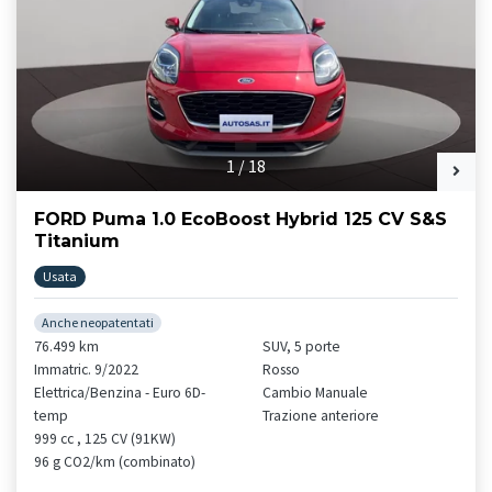
1
/
18
FORD Puma 1.0 EcoBoost Hybrid 125 CV S&S
Titanium
Usata
Anche neopatentati
76.499 km
SUV, 5 porte
Immatric. 9/2022
Rosso
Elettrica/Benzina - Euro 6D-
Cambio Manuale
temp
Trazione anteriore
999 cc , 125 CV (91KW)
96 g CO2/km (combinato)