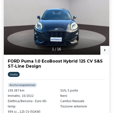
1
/
16
FORD Puma 1.0 EcoBoost Hybrid 125 CV S&S
ST-Line Design
Usata
Anche neopatentati
109.387 km
SUV, 5 porte
Immatric. 10/2022
Nero
Elettrica/Benzina - Euro 6D-
Cambio Manuale
temp
Trazione anteriore
999 cc , 125 CV (91KW)