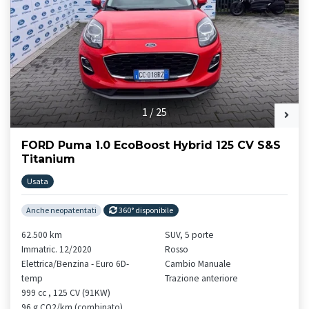
1
/
25
FORD Puma 1.0 EcoBoost Hybrid 125 CV S&S
Titanium
Usata
Anche neopatentati
360° disponibile
62.500 km
SUV, 5 porte
Immatric. 12/2020
Rosso
Elettrica/Benzina - Euro 6D-
Cambio Manuale
temp
Trazione anteriore
999 cc , 125 CV (91KW)
96 g CO2/km (combinato)