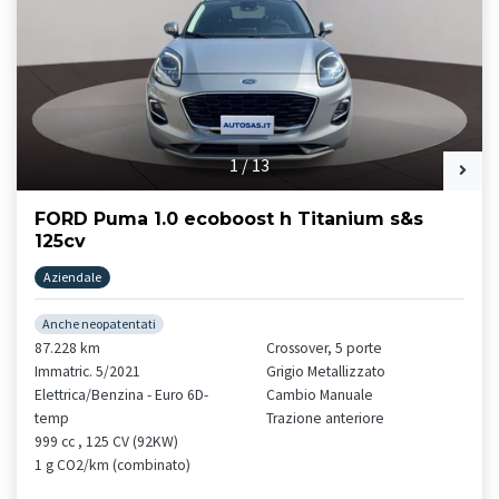
1
/
13
FORD Puma 1.0 ecoboost h Titanium s&s
125cv
Aziendale
Anche neopatentati
87.228 km
Crossover, 5 porte
Immatric. 5/2021
Grigio Metallizzato
Elettrica/Benzina - Euro 6D-
Cambio Manuale
temp
Trazione anteriore
999 cc , 125 CV (92KW)
1 g CO2/km (combinato)