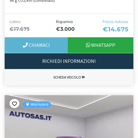
96 g CO2/km (combinato)
Listino
Risparmio
Prezzo Autosas
€14.675
€17.675
€3.000
CHIAMACI
WHATSAPP
RICHIEDI INFORMAZIONI
SCHEDA VEICOLO
Mild Hybrid