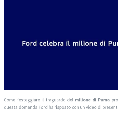
Come festeggiare il traguardo del
milione di Puma
pro
questa domanda Ford ha risposto con un video di presenta