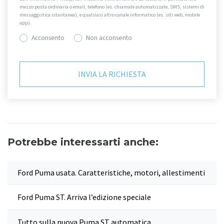
mezzo posta ordinaria o email, telefono (es. chiamate automatizzate, SMS, sistemi di
messaggistica istantanea), e qualsiasi altro canale informatico (es. siti web, mobile
app).
Acconsento
Non acconsento
Potrebbe interessarti anche:
Ford Puma usata. Caratteristiche, motori, allestimenti
Ford Puma ST. Arriva l’edizione speciale
Tutto sulla nuova Puma ST automatica