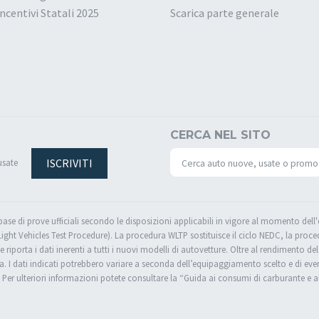
Incentivi Statali 2025
Scarica parte generale
CERCA NEL SITO
ISCRIVITI
usate
 base di prove ufficiali secondo le disposizioni applicabili in vigore al momento del
t Vehicles Test Procedure). La procedura WLTP sostituisce il ciclo NEDC, la procedu
e riporta i dati inerenti a tutti i nuovi modelli di autovetture. Oltre al rendimento d
 I dati indicati potrebbero variare a seconda dell’equipaggiamento scelto e di eventu
i. Per ulteriori informazioni potete consultare la “Guida ai consumi di carburante e a