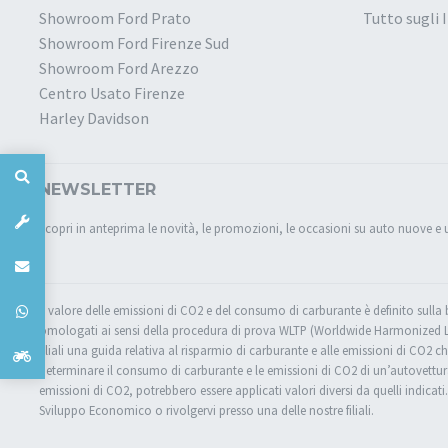
Showroom Ford Prato
Tutto sugli 
Showroom Ford Firenze Sud
Showroom Ford Arezzo
Centro Usato Firenze
Harley Davidson
NEWSLETTER
Scopri in anteprima le novità, le promozioni, le occasioni su auto nuove e 
Il valore delle emissioni di CO2 e del consumo di carburante è definito sulla
omologati ai sensi della procedura di prova WLTP (Worldwide Harmonized Ligh
filiali una guida relativa al risparmio di carburante e alle emissioni di CO2 ch
determinare il consumo di carburante e le emissioni di CO2 di un’autovettura.
emissioni di CO2, potrebbero essere applicati valori diversi da quelli indicat
Sviluppo Economico o rivolgervi presso una delle nostre filiali.