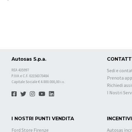
Autosas S.p.a.
CONTATT
REA 435997
Sedi e conta
P.IVA e C.F. 02156370484
Prenota ap
Capitale Sociale € 4.800.000,00 i.v.
Richiedi ass
I Nostri Serv
I NOSTRI PUNTI VENDITA
INCENTIVI
Ford Store Firenze
Autosas incr