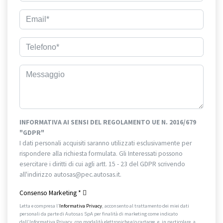
INFORMATIVA AI SENSI DEL REGOLAMENTO UE N. 2016/679
"GDPR"
I dati personali acquisiti saranno utilizzati esclusivamente per
rispondere alla richiesta formulata. Gli Interessati possono
esercitare i diritti di cui agli artt. 15 - 23 del GDPR scrivendo
all'indirizzo autosas@pec.autosas.it.
Informativa completa.
Consenso Marketing
*
Letta e compresa l’
Informativa Privacy
, acconsento al trattamento dei miei dati
personali da parte di Autosas SpA per finalità di marketing come indicato
dall’Informativa Privacy, con modalità elettroniche e/o cartacee, e, in particolare, a