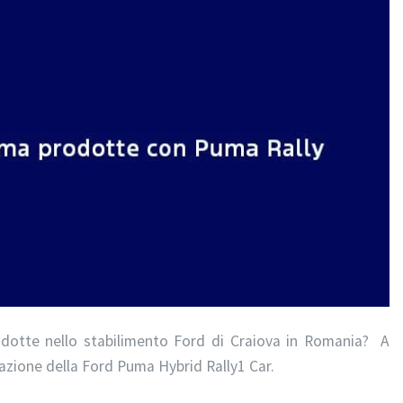
dotte nello stabilimento Ford di Craiova in Romania?
A
zione della Ford Puma Hybrid Rally1 Car.