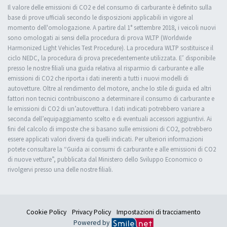
Il valore delle emissioni di CO2 e del consumo di carburante è definito sulla
base di prove ufficiali secondo le disposizioni applicabili in vigore al
momento dell'omologazione. A partire dal 1° settembre 2018, i veicoli nuovi
sono omologati ai sensi della procedura di prova WLTP (Worldwide
Harmonized Light Vehicles Test Procedure). La procedura WLTP sostituisce il
ciclo NEDC, la procedura di prova precedentemente utilizzata. E’ disponibile
presso le nostre filiali una guida relativa al risparmio di carburante e alle
emissioni di CO2 che riporta i dati inerenti a tutti i nuovi modelli di
autovetture. Oltre al rendimento del motore, anche lo stile di guida ed altri
fattori non tecnici contribuiscono a determinare il consumo di carburante e
le emissioni di CO2 di un’autovettura. I dati indicati potrebbero variare a
seconda dell’equipaggiamento scelto e di eventuali accessori aggiuntivi. Ai
fini del calcolo di imposte che si basano sulle emissioni di CO2, potrebbero
essere applicati valori diversi da quelli indicati. Per ulteriori informazioni
potete consultare la “Guida ai consumi di carburante e alle emissioni di CO2
di nuove vetture”, pubblicata dal Ministero dello Sviluppo Economico o
rivolgervi presso una delle nostre filiali.
Cookie Policy
Privacy Policy
Impostazioni di tracciamento
Powered by