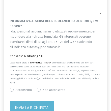
INFORMATIVA AI SENSI DEL REGOLAMENTO UE N. 2016/679
"GDPR"
I dati personali acquisiti saranno utilizzati esclusivamente per
rispondere alla richiesta formulata. Gli Interessati possono
esercitare i diritti di cui agli artt. 15 - 23 del GDPR scrivendo
all'indirizzo autosas@pec.autosas.it.
Informativa completa.
Consenso Marketing
*
Letta e compresa l’
Informativa Privacy
, acconsento al trattamento dei miei dati
personali da parte di Autosas SpA per finalità di marketing come indicato
dall’Informativa Privacy, con modalità elettroniche e/o cartacee, e, in particolare, a
mezzo posta ordinaria o email, telefono (es. chiamate automatizzate, SMS, sistemi di
messaggistica istantanea), e qualsiasi altro canale informatico (es. siti web, mobile
app).
Acconsento
Non acconsento