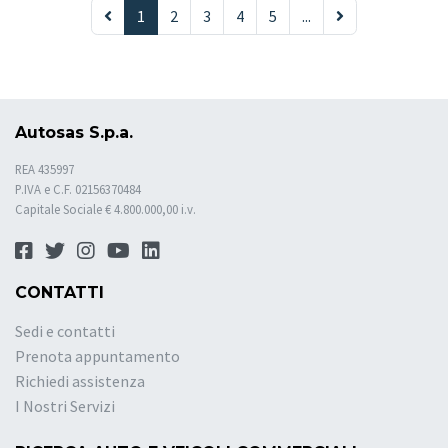
1
2
3
4
5
...
Autosas S.p.a.
REA 435997
P.IVA e C.F. 02156370484
Capitale Sociale € 4.800.000,00 i.v.
CONTATTI
Sedi e contatti
Prenota appuntamento
Richiedi assistenza
I Nostri Servizi