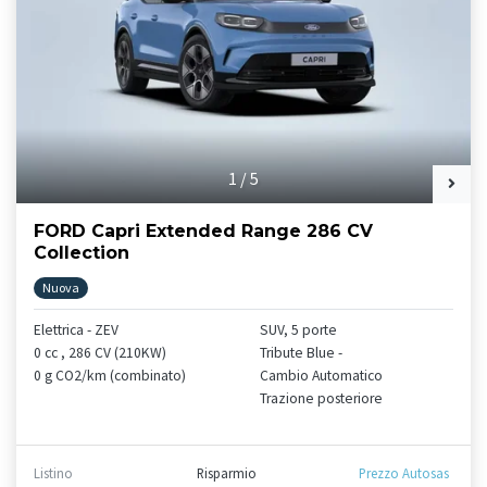
1
/
5
FORD Capri Extended Range 286 CV
Collection
Nuova
Elettrica - ZEV
SUV, 5 porte
0 cc , 286 CV (210KW)
Tribute Blue -
0 g CO2/km (combinato)
Cambio Automatico
Trazione posteriore
Listino
Risparmio
Prezzo Autosas