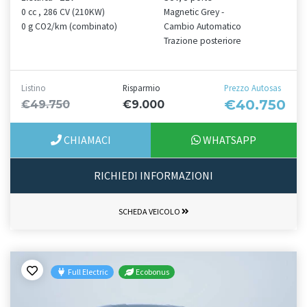
0 cc , 286 CV (210KW)
Magnetic Grey -
0 g CO2/km (combinato)
Cambio Automatico
Trazione posteriore
Listino
Risparmio
Prezzo Autosas
€40.750
€49.750
€9.000
CHIAMACI
WHATSAPP
RICHIEDI INFORMAZIONI
SCHEDA VEICOLO
Full Electric
Ecobonus