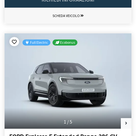
SCHEDA VEICOLO
Full Electric
Ecobonus
1
/
5