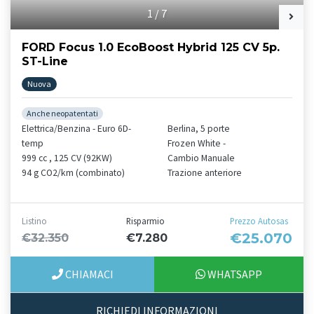
1
/
7
FORD Focus 1.0 EcoBoost Hybrid 125 CV 5p.
ST-Line
Nuova
Anche neopatentati
Elettrica/Benzina - Euro 6D-
Berlina, 5 porte
temp
Frozen White -
999 cc , 125 CV (92KW)
Cambio Manuale
94 g CO2/km (combinato)
Trazione anteriore
Listino
Risparmio
Prezzo Autosas
€25.070
€32.350
€7.280
CHIAMACI
WHATSAPP
RICHIEDI INFORMAZIONI