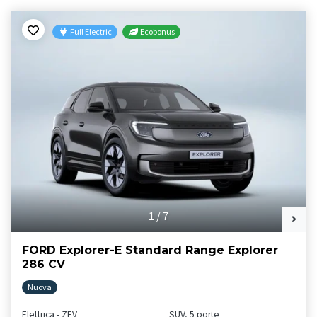
Full Electric
Ecobonus
1
/
7
FORD Explorer-E Standard Range Explorer
286 CV
Nuova
Elettrica - ZEV
SUV, 5 porte