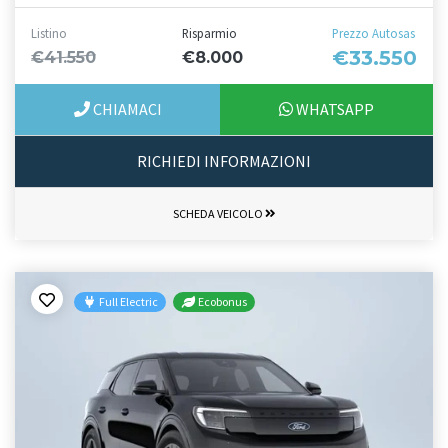
Listino
Risparmio
Prezzo Autosas
€33.550
€41.550
€8.000
CHIAMACI
WHATSAPP
RICHIEDI INFORMAZIONI
SCHEDA VEICOLO
Full Electric
Ecobonus