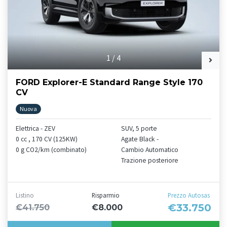
1
/
4
FORD Explorer-E Standard Range Style 170
CV
Nuova
Elettrica - ZEV
SUV, 5 porte
0 cc , 170 CV (125KW)
Agate Black -
0 g CO2/km (combinato)
Cambio Automatico
Trazione posteriore
Listino
Risparmio
Prezzo Autosas
€33.750
€41.750
€8.000