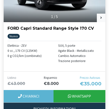
1
/
5
FORD Capri Standard Range Style 170 CV
Nuova
Elettrica - ZEV
SUV, 5 porte
0 cc , 170 CV (125KW)
Agate Black - Metallizzato
0 g CO2/km (combinato)
Cambio Automatico
Trazione posteriore
Listino
Risparmio
Prezzo Autosas
€35.000
€43.000
€8.000
CHIAMACI
WHATSAPP
RICHIEDI INFORMAZIONI