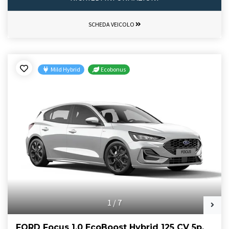
SCHEDA VEICOLO
Mild Hybrid
Ecobonus
1
/
7
FORD Focus 1.0 EcoBoost Hybrid 125 CV 5p.