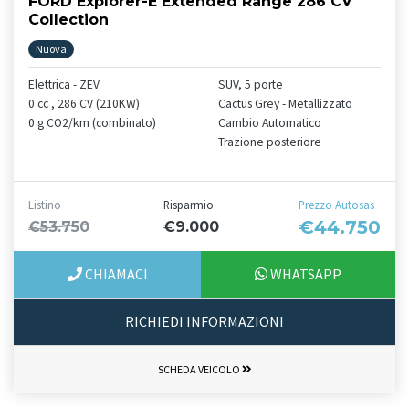
FORD Explorer-E Extended Range 286 CV
Collection
Nuova
Elettrica - ZEV
SUV, 5 porte
0 cc , 286 CV (210KW)
Cactus Grey - Metallizzato
0 g CO2/km (combinato)
Cambio Automatico
Trazione posteriore
Listino
Risparmio
Prezzo Autosas
€44.750
€53.750
€9.000
CHIAMACI
WHATSAPP
RICHIEDI INFORMAZIONI
SCHEDA VEICOLO