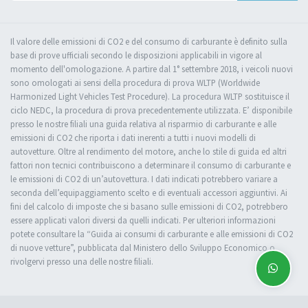
Il valore delle emissioni di CO2 e del consumo di carburante è definito sulla
base di prove ufficiali secondo le disposizioni applicabili in vigore al
momento dell'omologazione. A partire dal 1° settembre 2018, i veicoli nuovi
sono omologati ai sensi della procedura di prova WLTP (Worldwide
Harmonized Light Vehicles Test Procedure). La procedura WLTP sostituisce il
ciclo NEDC, la procedura di prova precedentemente utilizzata. E’ disponibile
presso le nostre filiali una guida relativa al risparmio di carburante e alle
emissioni di CO2 che riporta i dati inerenti a tutti i nuovi modelli di
autovetture. Oltre al rendimento del motore, anche lo stile di guida ed altri
fattori non tecnici contribuiscono a determinare il consumo di carburante e
le emissioni di CO2 di un’autovettura. I dati indicati potrebbero variare a
seconda dell’equipaggiamento scelto e di eventuali accessori aggiuntivi. Ai
fini del calcolo di imposte che si basano sulle emissioni di CO2, potrebbero
essere applicati valori diversi da quelli indicati. Per ulteriori informazioni
potete consultare la “Guida ai consumi di carburante e alle emissioni di CO2
di nuove vetture”, pubblicata dal Ministero dello Sviluppo Economico o
rivolgervi presso una delle nostre filiali.