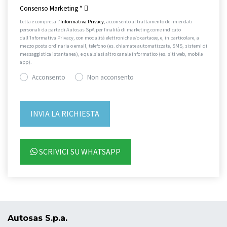
Consenso Marketing
*
Letta e compresa l’
Informativa Privacy
, acconsento al trattamento dei miei dati
personali da parte di Autosas SpA per finalità di marketing come indicato
dall’Informativa Privacy, con modalità elettroniche e/o cartacee, e, in particolare, a
mezzo posta ordinaria o email, telefono (es. chiamate automatizzate, SMS, sistemi di
messaggistica istantanea), e qualsiasi altro canale informatico (es. siti web, mobile
app).
Acconsento
Non acconsento
SCRIVICI SU WHATSAPP
Autosas S.p.a.