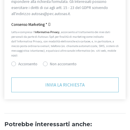
rispondere alla richiesta formulata. Gli Interessati possono
esercitare i diritti di cui agli artt. 15 - 23 del GDPR scrivendo
all'indirizzo autosas@pec.autosas.it.
Informativa completa.
Consenso Marketing
*
Letta e compresa l’
Informativa Privacy
, acconsento al trattamento dei miei dati
personali da parte di Autosas SpA per finalità di marketing come indicato
dall’Informativa Privacy, con modalità elettroniche e/o cartacee, e, in particolare, a
mezzo posta ordinaria o email, telefono (es. chiamate automatizzate, SMS, sistemi di
messaggistica istantanea), e qualsiasi altro canale informatico (es. siti web, mobile
app).
Acconsento
Non acconsento
Potrebbe interessarti anche: