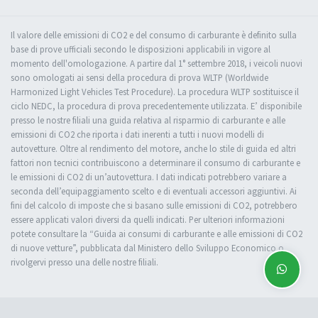
Il valore delle emissioni di CO2 e del consumo di carburante è definito sulla
base di prove ufficiali secondo le disposizioni applicabili in vigore al
momento dell'omologazione. A partire dal 1° settembre 2018, i veicoli nuovi
sono omologati ai sensi della procedura di prova WLTP (Worldwide
Harmonized Light Vehicles Test Procedure). La procedura WLTP sostituisce il
ciclo NEDC, la procedura di prova precedentemente utilizzata. E’ disponibile
presso le nostre filiali una guida relativa al risparmio di carburante e alle
emissioni di CO2 che riporta i dati inerenti a tutti i nuovi modelli di
autovetture. Oltre al rendimento del motore, anche lo stile di guida ed altri
fattori non tecnici contribuiscono a determinare il consumo di carburante e
le emissioni di CO2 di un’autovettura. I dati indicati potrebbero variare a
seconda dell’equipaggiamento scelto e di eventuali accessori aggiuntivi. Ai
fini del calcolo di imposte che si basano sulle emissioni di CO2, potrebbero
essere applicati valori diversi da quelli indicati. Per ulteriori informazioni
potete consultare la “Guida ai consumi di carburante e alle emissioni di CO2
di nuove vetture”, pubblicata dal Ministero dello Sviluppo Economico o
rivolgervi presso una delle nostre filiali.