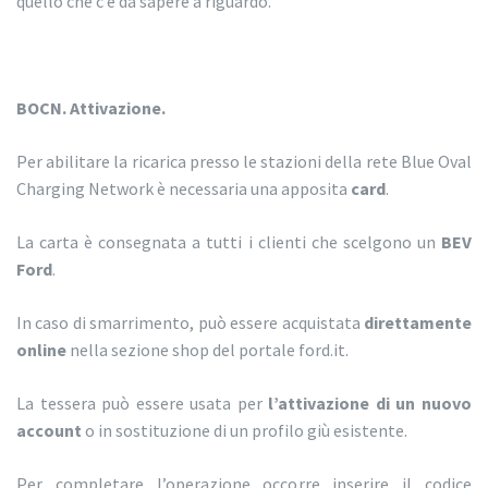
quello che c’è da sapere a riguardo.
BOCN. Attivazione.
Per abilitare la ricarica presso le stazioni della rete Blue Oval
Charging Network è necessaria una apposita
card
.
La carta è consegnata a tutti i clienti che scelgono un
BEV
Ford
.
In caso di smarrimento, può essere acquistata
direttamente
online
nella sezione shop del portale ford.it.
La tessera può essere usata per
l’attivazione di un nuovo
account
o in sostituzione di un profilo giù esistente.
Per completare l’operazione occorre inserire il codice