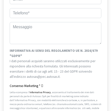
INFORMATIVA AI SENSI DEL REGOLAMENTO UE N. 2016/679
"GDPR"
I dati personali acquisiti saranno utilizzati esclusivamente per
rispondere alla richiesta formulata. Gli Interessati possono
esercitare i diritti di cui agli artt. 15 - 23 del GDPR scrivendo
all'indirizzo autosas@pec.autosas.it.
Informativa completa.
Consenso Marketing
*
Letta e compresa l’
Informativa Privacy
, acconsento al trattamento dei miei dati
personali da parte di Autosas SpA per finalità di marketing come indicato
dall’Informativa Privacy, con modalità elettroniche e/o cartacee, e, in particolare, a
mezzo posta ordinaria o email, telefono (es. chiamate automatizzate, SMS, sistemi di
messaggistica istantanea), e qualsiasi altro canale informatico (es. siti web, mobile