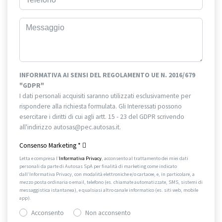
INFORMATIVA AI SENSI DEL REGOLAMENTO UE N. 2016/679
"GDPR"
I dati personali acquisiti saranno utilizzati esclusivamente per
rispondere alla richiesta formulata. Gli Interessati possono
esercitare i diritti di cui agli artt. 15 - 23 del GDPR scrivendo
all'indirizzo autosas@pec.autosas.it.
Informativa completa.
Consenso Marketing
*
Letta e compresa l’
Informativa Privacy
, acconsento al trattamento dei miei dati
personali da parte di Autosas SpA per finalità di marketing come indicato
dall’Informativa Privacy, con modalità elettroniche e/o cartacee, e, in particolare, a
mezzo posta ordinaria o email, telefono (es. chiamate automatizzate, SMS, sistemi di
messaggistica istantanea), e qualsiasi altro canale informatico (es. siti web, mobile
app).
Acconsento
Non acconsento