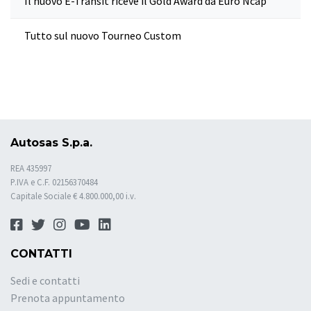
Il nuovo E-Transit riceve il Gold Award da Euro Ncap
Tutto sul nuovo Tourneo Custom
Autosas S.p.a.
REA 435997
P.IVA e C.F. 02156370484
Capitale Sociale € 4.800.000,00 i.v.
CONTATTI
Sedi e contatti
Prenota appuntamento