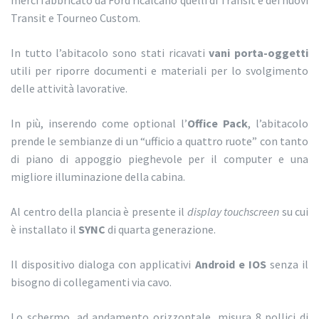
merci fabbricato da Ford ricalcano quelli di Transit e dei nuovi
Transit e Tourneo Custom.
In tutto l’abitacolo sono stati ricavati
vani porta-oggetti
utili per riporre documenti e materiali per lo svolgimento
delle attività lavorative.
In più, inserendo come optional l’
Office Pack
, l’abitacolo
prende le sembianze di un “ufficio a quattro ruote” con tanto
di piano di appoggio pieghevole per il computer e una
migliore illuminazione della cabina.
Al centro della plancia è presente il
display touchscreen
su cui
è installato il
SYNC
di quarta generazione.
Il dispositivo dialoga con applicativi
Android e IOS
senza il
bisogno di collegamenti via cavo.
Lo schermo, ad andamento orizzontale, misura 8 pollici di