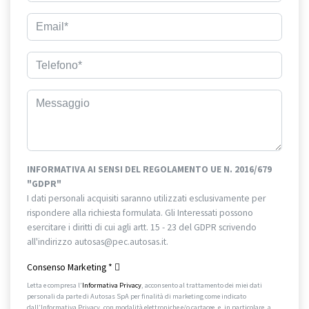
INFORMATIVA AI SENSI DEL REGOLAMENTO UE N. 2016/679
"GDPR"
I dati personali acquisiti saranno utilizzati esclusivamente per
rispondere alla richiesta formulata. Gli Interessati possono
esercitare i diritti di cui agli artt. 15 - 23 del GDPR scrivendo
all'indirizzo autosas@pec.autosas.it.
Informativa completa.
Consenso Marketing
*
Letta e compresa l’
Informativa Privacy
, acconsento al trattamento dei miei dati
personali da parte di Autosas SpA per finalità di marketing come indicato
dall’Informativa Privacy, con modalità elettroniche e/o cartacee, e, in particolare, a