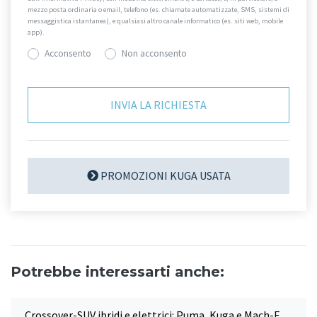
mezzo posta ordinaria o email, telefono (es. chiamate automatizzate, SMS, sistemi di
messaggistica istantanea), e qualsiasi altro canale informatico (es. siti web, mobile
app).
Acconsento
Non acconsento
PROMOZIONI KUGA USATA
Potrebbe interessarti anche:
Crossover-SUV ibridi e elettrici: Puma, Kuga e Mach-E