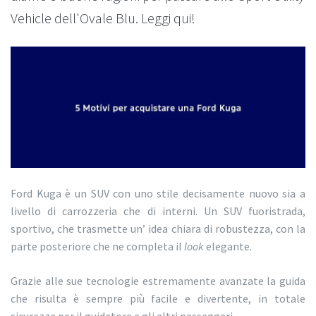
Vehicle dell'Ovale Blu. Leggi qui!
Ford Kuga è un SUV con uno stile decisamente nuovo sia a
livello di carrozzeria che di interni. Un SUV fuoristrada,
sportivo, che trasmette un’ idea chiara di robustezza, con la
parte posteriore che ne completa il
look
elegante.
Grazie alle sue tecnologie estremamente avanzate la guida
che risulta è sempre più facile e divertente, in totale