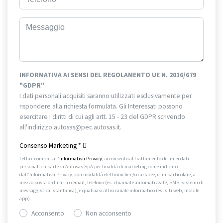
INFORMATIVA AI SENSI DEL REGOLAMENTO UE N. 2016/679
"GDPR"
I dati personali acquisiti saranno utilizzati esclusivamente per
rispondere alla richiesta formulata. Gli Interessati possono
esercitare i diritti di cui agli artt. 15 - 23 del GDPR scrivendo
all'indirizzo autosas@pec.autosas.it.
Informativa completa.
Consenso Marketing
*
Letta e compresa l’
Informativa Privacy
, acconsento al trattamento dei miei dati
personali da parte di Autosas SpA per finalità di marketing come indicato
dall’Informativa Privacy, con modalità elettroniche e/o cartacee, e, in particolare, a
mezzo posta ordinaria o email, telefono (es. chiamate automatizzate, SMS, sistemi di
messaggistica istantanea), e qualsiasi altro canale informatico (es. siti web, mobile
app).
Acconsento
Non acconsento