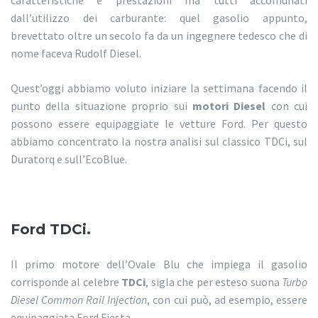
caratteristiche e prestazioni ma tutti accomunati
dall’utilizzo dei carburante: quel gasolio appunto,
brevettato oltre un secolo fa da un ingegnere tedesco che di
nome faceva Rudolf Diesel.
Quest’oggi abbiamo voluto iniziare la settimana facendo il
punto della situazione proprio sui
motori Diesel
con cui
possono essere equipaggiate le vetture Ford. Per questo
abbiamo concentrato la nostra analisi sul classico TDCi, sul
Duratorq e sull’EcoBlue.
Ford TDCi.
Il primo motore dell’Ovale Blu che impiega il gasolio
corrisponde al celebre
TDCi
, sigla che per esteso suona
Turbo
Diesel Common Rail Injection
, con cui può, ad esempio, essere
equipaggiata Ford Fiesta.