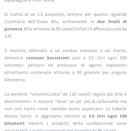
Si tratta di un 1.5 proposto, sempre per quanto riguarda
l’utilitaria dell’Ovale Blu, solitamente in
due livelli di
potenza
. Alla versione da 85 cavalli infatti è affiancata una da
120.
Il motore, abbinato a un cambio manuale a sei marce,
dimostra
consumi bassissimi
pari a 3.5 litri ogni 100
kilometri percorsi ed emissioni di agenti inquinanti
altrettanto contenute attorno a 90 grammi per singolo
kilometro.
La versione “vitaminizzata” da 120 cavalli regala più brio e
divertimento. Il motore “beve” un po’ più di carburante ma
non così tanto come sarebbe lecito aspettarsi. Le tabelle
dicono tutto: ci aggiriamo intorno ai
3.5 litri ogni 100
kilometri
mentre i prodotti della combustione sono
equiparabili a quelli sprigionati dal gemello da 85 cavalli.