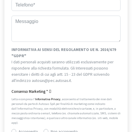
INFORMATIVA AI SENSI DEL REGOLAMENTO UE N. 2016/679
"GDPR"
I dati personali acquisiti saranno utilizzati esclusivamente per
rispondere alla richiesta formulata. Gli Interessati possono
esercitare i diritti di cui agli artt. 15 - 23 del GDPR scrivendo
all'indirizzo autosas@pec.autosas.it.
Informativa completa.
Consenso Marketing
*
Letta e compresa l’
Informativa Privacy
, acconsento al trattamento dei miei dati
personali da parte di Autosas SpA per finalità di marketing come indicato
dall’Informativa Privacy, con modalità elettroniche e/o cartacee, e, in particolare, a
mezzo posta ordinaria o email, telefono (es. chiamate automatizzate, SMS, sistemi di
messaggistica istantanea), e qualsiasi altro canale informatico (es. siti web, mobile
app).
Acconsento
Non acconsento