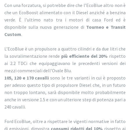
Con una forzatura, si potrebbe dire che l’EcoBlue altro non è
che un EcoBoost alimentato con il Diesel anziché a benzina
verde. È l’ultimo nato tra i motori di casa Ford ed è
disponibile sulla nuova generazione di
Tourneo e Transit
Custom
.
L’EcoBlue è un propulsore a quattro cilindri e da due litri che
la sovralimentazione rende
più efficiente del 20%
rispetto
ai 2.2 TDCi che equipaggiavano le precedenti versioni dei
mezzi commerciali dell’Ovale Blu.
105, 120 e 170
cavalli
sono le tre varianti in cui è proposto
per adesso questo tipo di propulsore Diesel che, in un futuro
non troppo lontano, sarà disponibile molto probabilmente
anche in versione 1.5 e con un ulteriore step di potenza pari a
240 cavalli.
Ford EcoBlue, oltre a rispettare le vigenti normative in fatto
di emissioni, dimostra
consumi ridotti del 10%
rispetto ai