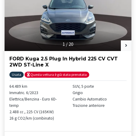
1
/
20
FORD Kuga 2.5 Plug In Hybrid 225 CV CVT
2WD ST-Line X
Usata
Questa vettura è già stata prenotata
64.489 km
SUV, 5 porte
Immatric. 6/2023
Grigio
Elettrica/Benzina - Euro 6D-
Cambio Automatico
temp
Trazione anteriore
2.488 cc , 225 CV (165KW)
26 g CO2/km (combinato)