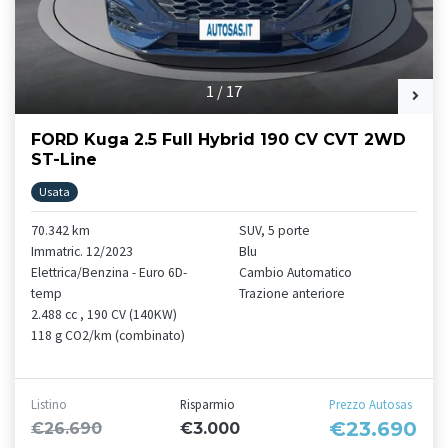
1
/
17
FORD Kuga 2.5 Full Hybrid 190 CV CVT 2WD
ST-Line
Usata
70.342 km
SUV, 5 porte
Immatric. 12/2023
Blu
Elettrica/Benzina - Euro 6D-
Cambio Automatico
temp
Trazione anteriore
2.488 cc , 190 CV (140KW)
118 g CO2/km (combinato)
Listino
Risparmio
Prezzo Autosas
€23.690
€26.690
€3.000