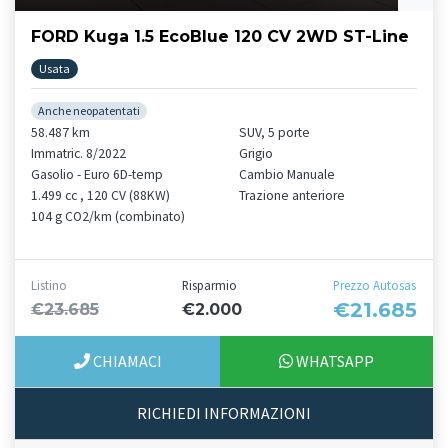
FORD Kuga 1.5 EcoBlue 120 CV 2WD ST-Line
Usata
Anche neopatentati
58.487 km
SUV, 5 porte
Immatric. 8/2022
Grigio
Gasolio - Euro 6D-temp
Cambio Manuale
1.499 cc , 120 CV (88KW)
Trazione anteriore
104 g CO2/km (combinato)
Listino
Risparmio
Prezzo Autosas
€21.685
€23.685
€2.000
CHIAMACI
WHATSAPP
RICHIEDI INFORMAZIONI