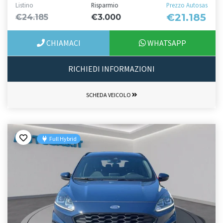
Listino
Risparmio
Prezzo Autosas
€21.185
€24.185
€3.000
CHIAMACI
WHATSAPP
RICHIEDI INFORMAZIONI
SCHEDA VEICOLO
Full Hybrid