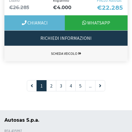
Listino
Risparmio
Prezzo Autosas
€22.285
€26.285
€4.000
CHIAMACI
WHATSAPP
RICHIEDI INFORMAZIONI
SCHEDA VEICOLO
1
2
3
4
5
...
Autosas S.p.a.
REA 435997