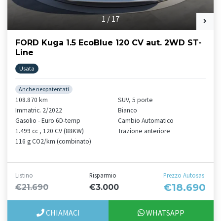
1
/
17
FORD Kuga 1.5 EcoBlue 120 CV aut. 2WD ST-
Line
Usata
Anche neopatentati
108.870 km
SUV, 5 porte
Immatric. 2/2022
Bianco
Gasolio - Euro 6D-temp
Cambio Automatico
1.499 cc , 120 CV (88KW)
Trazione anteriore
116 g CO2/km (combinato)
Listino
Risparmio
Prezzo Autosas
€18.690
€21.690
€3.000
CHIAMACI
WHATSAPP