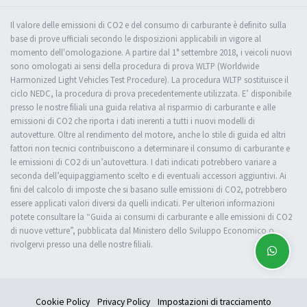
Il valore delle emissioni di CO2 e del consumo di carburante è definito sulla
base di prove ufficiali secondo le disposizioni applicabili in vigore al
momento dell'omologazione. A partire dal 1° settembre 2018, i veicoli nuovi
sono omologati ai sensi della procedura di prova WLTP (Worldwide
Harmonized Light Vehicles Test Procedure). La procedura WLTP sostituisce il
ciclo NEDC, la procedura di prova precedentemente utilizzata. E’ disponibile
presso le nostre filiali una guida relativa al risparmio di carburante e alle
emissioni di CO2 che riporta i dati inerenti a tutti i nuovi modelli di
autovetture. Oltre al rendimento del motore, anche lo stile di guida ed altri
fattori non tecnici contribuiscono a determinare il consumo di carburante e
le emissioni di CO2 di un’autovettura. I dati indicati potrebbero variare a
seconda dell’equipaggiamento scelto e di eventuali accessori aggiuntivi. Ai
fini del calcolo di imposte che si basano sulle emissioni di CO2, potrebbero
essere applicati valori diversi da quelli indicati. Per ulteriori informazioni
potete consultare la “Guida ai consumi di carburante e alle emissioni di CO2
di nuove vetture”, pubblicata dal Ministero dello Sviluppo Economico o
rivolgervi presso una delle nostre filiali.
Cookie Policy
Privacy Policy
Impostazioni di tracciamento