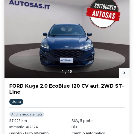
1
/
18
FORD Kuga 2.0 EcoBlue 120 CV aut. 2WD ST-
Line
Usata
Anche neopatentati
87.023 km
SUV, 5 porte
Immatric. 4/2024
Blu
Gasolio - Euro 6D-temp
Cambio Automatico