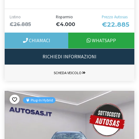
Listino
Risparmio
Prezzo Autosas
€22.885
€26.885
€4.000
CHIAMACI
WHATSAPP
RICHIEDI INFORMAZIONI
SCHEDA VEICOLO
Plug-In Hybrid