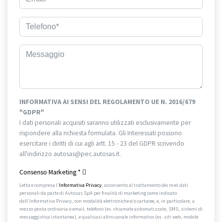
INFORMATIVA AI SENSI DEL REGOLAMENTO UE N. 2016/679
"GDPR"
I dati personali acquisiti saranno utilizzati esclusivamente per
rispondere alla richiesta formulata. Gli Interessati possono
esercitare i diritti di cui agli artt. 15 - 23 del GDPR scrivendo
all'indirizzo autosas@pec.autosas.it.
Informativa completa.
Consenso Marketing
*
Letta e compresa l’
Informativa Privacy
, acconsento al trattamento dei miei dati
personali da parte di Autosas SpA per finalità di marketing come indicato
dall’Informativa Privacy, con modalità elettroniche e/o cartacee, e, in particolare, a
mezzo posta ordinaria o email, telefono (es. chiamate automatizzate, SMS, sistemi di
messaggistica istantanea), e qualsiasi altro canale informatico (es. siti web, mobile