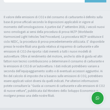
Il valore delle emissioni di CO2 e del consumo di carburante è definito sulla
base di prove ufficiali secondo le disposizioni applicabili in vigore al
momento dell'omologazione. A partire dal 1° settembre 2018, i veicoli nuovi
sono omologati ai sensi della procedura di prova WLTP (Worldwide
Harmonized Light Vehicles Test Procedure). La procedura WLTP sostituisce il
ciclo NEDC, la procedura di prova precedentemente utilizzata. E’ disponibile
presso le nostre filiali una guida relativa al risparmio di carburante e alle
emissioni di CO2 che riporta i dati inerenti a tutti i nuovi modelli di
autovetture. Oltre al rendimento del motore, anche lo stile di guida ed altri
fattori non tecnici contribuiscono a determinare il consumo di carburante e
le emissioni di CO2 di un’autovettura. I dati indicati potrebbero variare a
seconda dell’equipaggiamento scelto e di eventuali accessori aggiuntivi. Ai
fini del calcolo di imposte che si basano sulle emissioni di CO2, potrebbero
essere applicati valori diversi da quelli indicati. Per ulteriori informazioni
potete consultare la “Guida ai consumi di carburante e alle emissioni di CO2
di nuove vetture”, pubblicata dal Ministero dello Sviluppo Economico o
rivolgervi presso una delle nostre filiali.