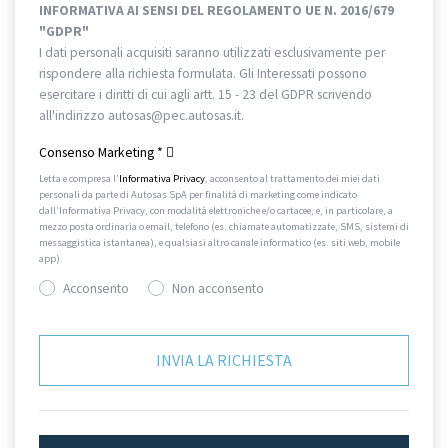
INFORMATIVA AI SENSI DEL REGOLAMENTO UE N. 2016/679
"GDPR"
I dati personali acquisiti saranno utilizzati esclusivamente per
rispondere alla richiesta formulata. Gli Interessati possono
esercitare i diritti di cui agli artt. 15 - 23 del GDPR scrivendo
all'indirizzo autosas@pec.autosas.it.
Informativa completa.
Consenso Marketing
*
Letta e compresa l’
Informativa Privacy
, acconsento al trattamento dei miei dati
personali da parte di Autosas SpA per finalità di marketing come indicato
dall’Informativa Privacy, con modalità elettroniche e/o cartacee, e, in particolare, a
mezzo posta ordinaria o email, telefono (es. chiamate automatizzate, SMS, sistemi di
messaggistica istantanea), e qualsiasi altro canale informatico (es. siti web, mobile
app).
Acconsento
Non acconsento