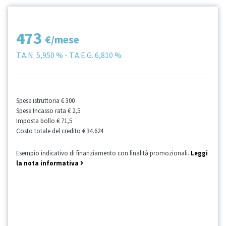
473
€/mese
T.A.N.
5,950 %
- T.A.E.G.
6,810 %
Spese istruttoria
€ 300
Spese Incasso rata
€ 2,5
Imposta bollo
€ 71,5
Costo totale del credito
€ 34.624
Esempio indicativo di finanziamento con finalità promozionali.
Leggi
la nota informativa