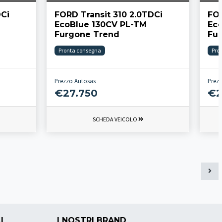
DCi
FORD Transit 310 2.0TDCi
FOR
EcoBlue 130CV PL-TM
Ec
Furgone Trend
Fu
Pronta consegna
Pro
Prezzo Autosas
Prez
€27.750
€2
SCHEDA VEICOLO
I
I NOSTRI BRAND