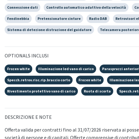
Connessione dati
Controllo automatico adattivo della velocità
Co
Fendinebbia
Pretensionatore cinture
Radio DAB
Retrovisori e
Sistema di detezione distrazione del guidatore
Telecamera posterior
OPTIONALS INCLUSI
Frozen white
Illuminazione led vano di carico
Paraspruzzi anterior
Specch.retrov.risc.rip.braccio corto
Frozen white
Illuminazione le
Rivestimento protettivo vano di carico
Ruota di scorta
Specch.retr
DESCRIZIONE E NOTE
Offerta valida per contratti fino al 31/07/2026 riservata ai possess
società di persone e di capitali. Offerte comprensive di contribu