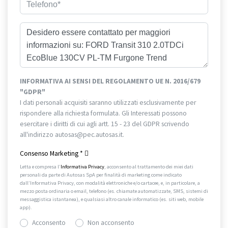
INFORMATIVA AI SENSI DEL REGOLAMENTO UE N. 2016/679
"GDPR"
I dati personali acquisiti saranno utilizzati esclusivamente per
rispondere alla richiesta formulata. Gli Interessati possono
esercitare i diritti di cui agli artt. 15 - 23 del GDPR scrivendo
all'indirizzo autosas@pec.autosas.it.
Informativa completa.
Consenso Marketing
*
Letta e compresa l’
Informativa Privacy
, acconsento al trattamento dei miei dati
personali da parte di Autosas SpA per finalità di marketing come indicato
dall’Informativa Privacy, con modalità elettroniche e/o cartacee, e, in particolare, a
mezzo posta ordinaria o email, telefono (es. chiamate automatizzate, SMS, sistemi di
messaggistica istantanea), e qualsiasi altro canale informatico (es. siti web, mobile
app).
Acconsento
Non acconsento