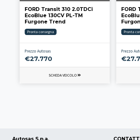
FORD Transit 310 2.0TDCi
FORD T
EcoBlue 130CV PL-TM
EcoBlu
Furgone Trend
Furgo
Pronta consegna
Pronta co
Prezzo Autosas
Prezzo Aut
€27.770
€27.
SCHEDA VEICOLO
Autosas S.p.a.
CONTATT