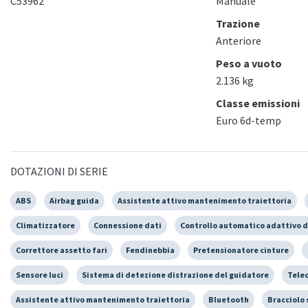
C53962
Manuale
Trazione
Anteriore
Peso a vuoto
2.136 kg
Classe emissioni
Euro 6d-temp
DOTAZIONI DI SERIE
ABS
Airbag guida
Assistente attivo mantenimento traiettoria
Climatizzatore
Connessione dati
Controllo automatico adattivo d
Correttore assetto fari
Fendinebbia
Pretensionatore cinture
Sensore luci
Sistema di detezione distrazione del guidatore
Tele
Assistente attivo mantenimento traiettoria
Bluetooth
Bracciolo 