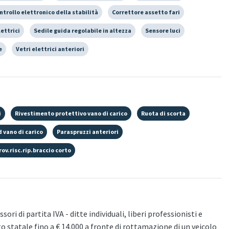
ntrollo elettronico della stabilità
Correttore assetto fari
lettrici
Sedile guida regolabile in altezza
Sensore luci
e
Vetri elettrici anteriori
i
Rivestimento protettivo vano di carico
Ruota di scorta
d vano di carico
Paraspruzzi anteriori
ov.risc.rip.braccio corto
ori di partita IVA - ditte individuali, liberi professionisti e
to statale fino a € 14.000 a fronte di rottamazione di un veicolo