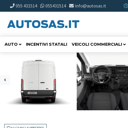
055 431514
055431514
info@autosas.it
AUTO
INCENTIVI STATALI
VEICOLI COMMERCIALI
AGGIUNGI AI PREFERITI