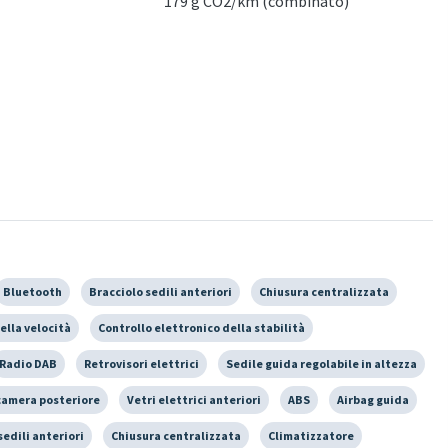
179 g CO2/km (combinato)
Bluetooth
Bracciolo sedili anteriori
Chiusura centralizzata
ella velocità
Controllo elettronico della stabilità
Radio DAB
Retrovisori elettrici
Sedile guida regolabile in altezza
camera posteriore
Vetri elettrici anteriori
ABS
Airbag guida
sedili anteriori
Chiusura centralizzata
Climatizzatore