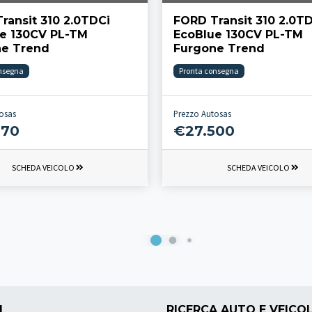
ransit 310 2.0TDCi
FORD Transit 310 2.0T
e 130CV PL-TM
EcoBlue 130CV PL-TM
ne Trend
Furgone Trend
nsegna
Pronta consegna
osas
Prezzo Autosas
770
€27.500
SCHEDA VEICOLO
SCHEDA VEICOLO
I
RICERCA AUTO E VEICOL