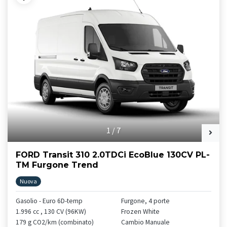
1
/
7
FORD Transit 310 2.0TDCi EcoBlue 130CV PL-
TM Furgone Trend
Nuova
Gasolio - Euro 6D-temp
Furgone, 4 porte
1.996 cc , 130 CV (96KW)
Frozen White
179 g CO2/km (combinato)
Cambio Manuale