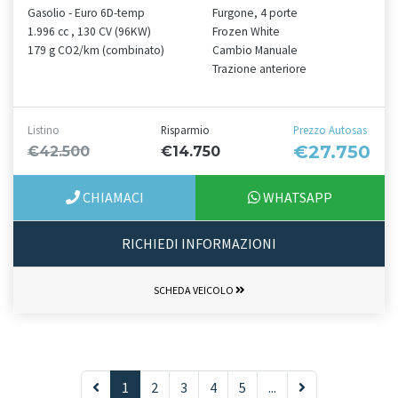
Gasolio - Euro 6D-temp
Furgone, 4 porte
1.996 cc , 130 CV (96KW)
Frozen White
179 g CO2/km (combinato)
Cambio Manuale
Trazione anteriore
Listino
Risparmio
Prezzo Autosas
€27.750
€42.500
€14.750
CHIAMACI
WHATSAPP
RICHIEDI INFORMAZIONI
SCHEDA VEICOLO
1
2
3
4
5
...