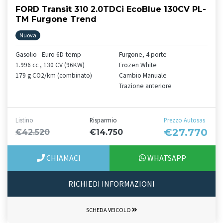
FORD Transit 310 2.0TDCi EcoBlue 130CV PL-
TM Furgone Trend
Nuova
Gasolio - Euro 6D-temp
Furgone, 4 porte
1.996 cc , 130 CV (96KW)
Frozen White
179 g CO2/km (combinato)
Cambio Manuale
Trazione anteriore
Listino
Risparmio
Prezzo Autosas
€27.770
€42.520
€14.750
CHIAMACI
WHATSAPP
RICHIEDI INFORMAZIONI
SCHEDA VEICOLO