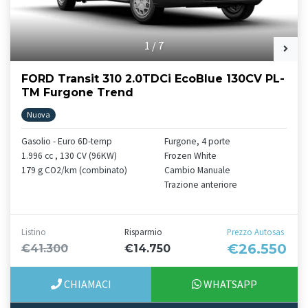
1
/
7
FORD Transit 310 2.0TDCi EcoBlue 130CV PL-
TM Furgone Trend
Nuova
Gasolio - Euro 6D-temp
Furgone, 4 porte
1.996 cc , 130 CV (96KW)
Frozen White
179 g CO2/km (combinato)
Cambio Manuale
Trazione anteriore
Listino
Risparmio
Prezzo Autosas
€26.550
€41.300
€14.750
CHIAMACI
WHATSAPP