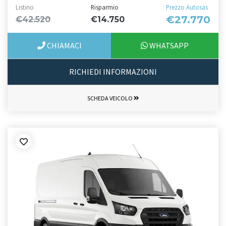
Listino
Risparmio
Prezzo Autosas
€27.770
€42.520
€14.750
CHIAMACI
WHATSAPP
RICHIEDI INFORMAZIONI
SCHEDA VEICOLO