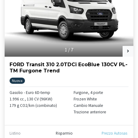
1
/
7
FORD Transit 310 2.0TDCi EcoBlue 130CV PL-
TM Furgone Trend
Nuova
Gasolio - Euro 6D-temp
Furgone, 4 porte
1.996 cc , 130 CV (96KW)
Frozen White
179 g CO2/km (combinato)
Cambio Manuale
Trazione anteriore
Listino
Risparmio
Prezzo Autosas