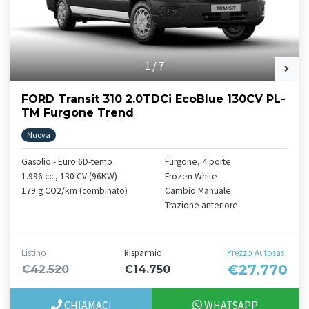
1
/
7
FORD Transit 310 2.0TDCi EcoBlue 130CV PL-
TM Furgone Trend
Nuova
Gasolio - Euro 6D-temp
Furgone, 4 porte
1.996 cc , 130 CV (96KW)
Frozen White
179 g CO2/km (combinato)
Cambio Manuale
Trazione anteriore
Listino
Risparmio
Prezzo Autosas
€27.770
€42.520
€14.750
CHIAMACI
WHATSAPP