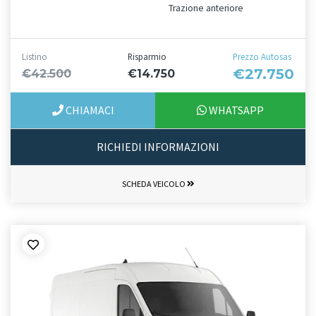
Trazione anteriore
Listino
Risparmio
Prezzo Autosas
€27.750
€42.500
€14.750
CHIAMACI
WHATSAPP
RICHIEDI INFORMAZIONI
SCHEDA VEICOLO