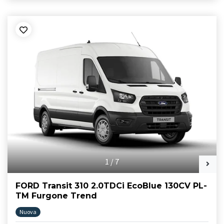
1
/
7
FORD Transit 310 2.0TDCi EcoBlue 130CV PL-
TM Furgone Trend
Nuova