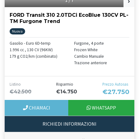
FORD Transit 310 2.0TDCi EcoBlue 130CV PL-
TM Furgone Trend
Nuova
Gasolio - Euro 6D-temp
Furgone, 4 porte
1.996 cc , 130 CV (96KW)
Frozen White
179 g CO2/km (combinato)
Cambio Manuale
Trazione anteriore
Listino
Risparmio
Prezzo Autosas
€27.750
€42.500
€14.750
CHIAMACI
WHATSAPP
RICHIEDI INFORMAZIONI