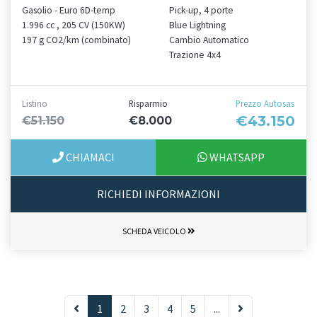
Gasolio - Euro 6D-temp
Pick-up, 4 porte
1.996 cc , 205 CV (150KW)
Blue Lightning
197 g CO2/km (combinato)
Cambio Automatico
Trazione 4x4
Listino
Risparmio
Prezzo Autosas
€43.150
€51.150
€8.000
CHIAMACI
WHATSAPP
RICHIEDI INFORMAZIONI
SCHEDA VEICOLO
1
2
3
4
5
...