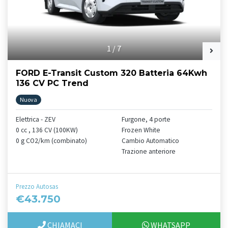
1
/
7
FORD E-Transit Custom 320 Batteria 64Kwh
136 CV PC Trend
Nuova
Elettrica - ZEV
Furgone, 4 porte
0 cc , 136 CV (100KW)
Frozen White
0 g CO2/km (combinato)
Cambio Automatico
Trazione anteriore
Prezzo Autosas
€43.750
CHIAMACI
WHATSAPP