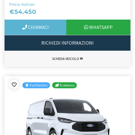
Prezzo Autosas
€54.450
CHIAMACI
WHATSAPP
RICHIEDI INFORMAZIONI
SCHEDA VEICOLO
Full Electric
Ecobonus