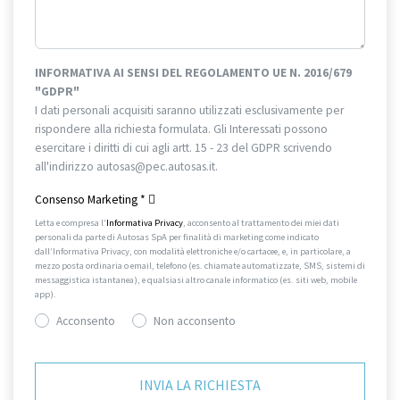
INFORMATIVA AI SENSI DEL REGOLAMENTO UE N. 2016/679
"GDPR"
I dati personali acquisiti saranno utilizzati esclusivamente per
rispondere alla richiesta formulata. Gli Interessati possono
esercitare i diritti di cui agli artt. 15 - 23 del GDPR scrivendo
all'indirizzo autosas@pec.autosas.it.
Informativa completa.
Consenso Marketing
*
Letta e compresa l’
Informativa Privacy
, acconsento al trattamento dei miei dati
personali da parte di Autosas SpA per finalità di marketing come indicato
dall’Informativa Privacy, con modalità elettroniche e/o cartacee, e, in particolare, a
mezzo posta ordinaria o email, telefono (es. chiamate automatizzate, SMS, sistemi di
messaggistica istantanea), e qualsiasi altro canale informatico (es. siti web, mobile
app).
Acconsento
Non acconsento