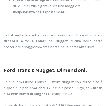
Con toilette integrata
, che lascia comunque 711 litri
di volume utile e garantisce una maggiore
indipendenza negli spostamenti
In entrambe le configurazioni è mantenuta la caratteristica
filosofia a “due zone”
del Nugget: cucina nella parte
posteriore e soggiorno/area notte nella parte anteriore.
Ford Transit Nugget. Dimensioni.
La nuova versione Transit Custom Nugget con tetto alto è
disponibile per la variante L2, ossia a passo lungo, da
5 metri
e 45 centimetri di lunghezz
a complessiva.
Il veicolo ha un
peso a vuoto di 2.820 kilogrammi
e un carico