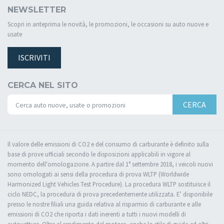
NEWSLETTER
Scopri in anteprima le novità, le promozioni, le occasioni su auto nuove e
usate
ISCRIVITI
CERCA NEL SITO
CERCA
Il valore delle emissioni di CO2 e del consumo di carburante è definito sulla
base di prove ufficiali secondo le disposizioni applicabili in vigore al
momento dell'omologazione. A partire dal 1° settembre 2018, i veicoli nuovi
sono omologati ai sensi della procedura di prova WLTP (Worldwide
Harmonized Light Vehicles Test Procedure). La procedura WLTP sostituisce il
ciclo NEDC, la procedura di prova precedentemente utilizzata. E’ disponibile
presso le nostre filiali una guida relativa al risparmio di carburante e alle
emissioni di CO2 che riporta i dati inerenti a tutti i nuovi modelli di
autovetture. Oltre al rendimento del motore, anche lo stile di guida ed altri