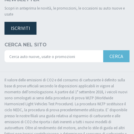
Scopri in anteprima le novità, le promozioni, le occasioni su auto nuove e
usate
ISCRIVITI
CERCA NEL SITO
CERCA
Il valore delle emissioni di CO2 e del consumo di carburante è definito sulla
base di prove ufficiali secondo le disposizioni applicabili in vigore al
momento dell'omologazione. A partire dal 1° settembre 2018, i veicoli nuovi
sono omologati ai sensi della procedura di prova WLTP (Worldwide
Harmonized Light Vehicles Test Procedure). La procedura WLTP sostituisce il
ciclo NEDC, la procedura di prova precedentemente utilizzata. E’ disponibile
presso le nostre filiali una guida relativa al risparmio di carburante e alle
emissioni di CO2 che riporta i dati inerenti a tutti i nuovi modelli di
autovetture. Oltre al rendimento del motore, anche lo stile di guida ed altri
fattori non tecnici contribuiscono a determinare il consumo di carburante e