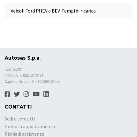
Veicoli Ford PHEV e BEV. Tempi di ricarica
Autosas S.p.a.
REA 435997
P.IVA e C.F. 02156370484
Capitale Sociale € 4.800.000,00 i.v.
CONTATTI
Sedi e contatti
Prenota appuntamento
Richiedi assistenza