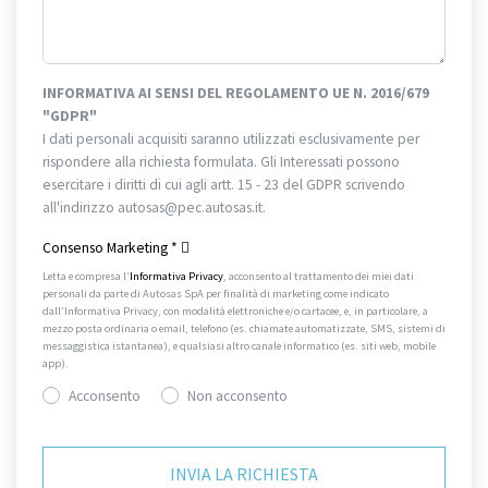
INFORMATIVA AI SENSI DEL REGOLAMENTO UE N. 2016/679
"GDPR"
I dati personali acquisiti saranno utilizzati esclusivamente per
rispondere alla richiesta formulata. Gli Interessati possono
esercitare i diritti di cui agli artt. 15 - 23 del GDPR scrivendo
all'indirizzo autosas@pec.autosas.it.
Informativa completa.
Consenso Marketing
*
Letta e compresa l’
Informativa Privacy
, acconsento al trattamento dei miei dati
personali da parte di Autosas SpA per finalità di marketing come indicato
dall’Informativa Privacy, con modalità elettroniche e/o cartacee, e, in particolare, a
mezzo posta ordinaria o email, telefono (es. chiamate automatizzate, SMS, sistemi di
messaggistica istantanea), e qualsiasi altro canale informatico (es. siti web, mobile
app).
Acconsento
Non acconsento