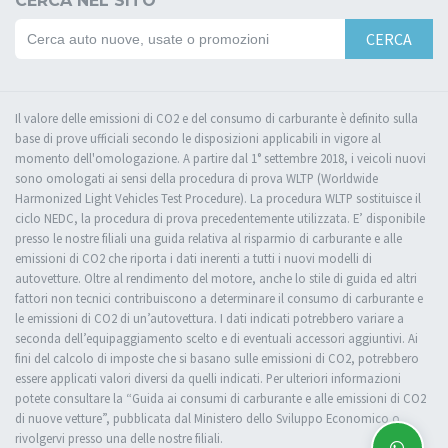
CERCA NEL SITO
CERCA
Il valore delle emissioni di CO2 e del consumo di carburante è definito sulla
base di prove ufficiali secondo le disposizioni applicabili in vigore al
momento dell'omologazione. A partire dal 1° settembre 2018, i veicoli nuovi
sono omologati ai sensi della procedura di prova WLTP (Worldwide
Harmonized Light Vehicles Test Procedure). La procedura WLTP sostituisce il
ciclo NEDC, la procedura di prova precedentemente utilizzata. E’ disponibile
presso le nostre filiali una guida relativa al risparmio di carburante e alle
emissioni di CO2 che riporta i dati inerenti a tutti i nuovi modelli di
autovetture. Oltre al rendimento del motore, anche lo stile di guida ed altri
fattori non tecnici contribuiscono a determinare il consumo di carburante e
le emissioni di CO2 di un’autovettura. I dati indicati potrebbero variare a
seconda dell’equipaggiamento scelto e di eventuali accessori aggiuntivi. Ai
fini del calcolo di imposte che si basano sulle emissioni di CO2, potrebbero
essere applicati valori diversi da quelli indicati. Per ulteriori informazioni
potete consultare la “Guida ai consumi di carburante e alle emissioni di CO2
di nuove vetture”, pubblicata dal Ministero dello Sviluppo Economico o
rivolgervi presso una delle nostre filiali.