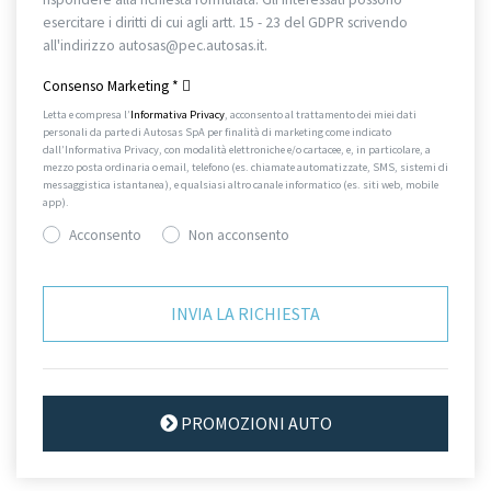
esercitare i diritti di cui agli artt. 15 - 23 del GDPR scrivendo
all'indirizzo autosas@pec.autosas.it.
Informativa completa.
Consenso Marketing
*
Letta e compresa l’
Informativa Privacy
, acconsento al trattamento dei miei dati
personali da parte di Autosas SpA per finalità di marketing come indicato
dall’Informativa Privacy, con modalità elettroniche e/o cartacee, e, in particolare, a
mezzo posta ordinaria o email, telefono (es. chiamate automatizzate, SMS, sistemi di
messaggistica istantanea), e qualsiasi altro canale informatico (es. siti web, mobile
app).
Acconsento
Non acconsento
PROMOZIONI AUTO