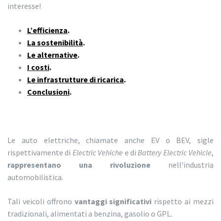
interesse!
L’efficienza
.
La sostenibilità
.
Le alternative
.
I costi
.
Le infrastrutture di ricarica
.
Conclusioni
.
Le auto elettriche, chiamate anche EV o BEV, sigle
rispettivamente di
Electric Vehiche
e di
Battery Electric Vehicle
,
rappresentano una rivoluzione
nell'industria
automobilistica.
Tali veicoli offrono
vantaggi significativi
rispetto ai mezzi
tradizionali, alimentati a benzina, gasolio o GPL.