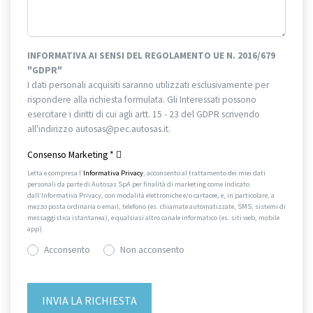
INFORMATIVA AI SENSI DEL REGOLAMENTO UE N. 2016/679
"GDPR"
I dati personali acquisiti saranno utilizzati esclusivamente per
rispondere alla richiesta formulata. Gli Interessati possono
esercitare i diritti di cui agli artt. 15 - 23 del GDPR scrivendo
all'indirizzo autosas@pec.autosas.it.
Informativa completa.
Consenso Marketing
*
Letta e compresa l’
Informativa Privacy
, acconsento al trattamento dei miei dati
personali da parte di Autosas SpA per finalità di marketing come indicato
dall’Informativa Privacy, con modalità elettroniche e/o cartacee, e, in particolare, a
mezzo posta ordinaria o email, telefono (es. chiamate automatizzate, SMS, sistemi di
messaggistica istantanea), e qualsiasi altro canale informatico (es. siti web, mobile
app).
Acconsento
Non acconsento