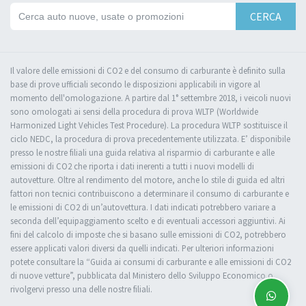
CERCA
Il valore delle emissioni di CO2 e del consumo di carburante è definito sulla
base di prove ufficiali secondo le disposizioni applicabili in vigore al
momento dell'omologazione. A partire dal 1° settembre 2018, i veicoli nuovi
sono omologati ai sensi della procedura di prova WLTP (Worldwide
Harmonized Light Vehicles Test Procedure). La procedura WLTP sostituisce il
ciclo NEDC, la procedura di prova precedentemente utilizzata. E’ disponibile
presso le nostre filiali una guida relativa al risparmio di carburante e alle
emissioni di CO2 che riporta i dati inerenti a tutti i nuovi modelli di
autovetture. Oltre al rendimento del motore, anche lo stile di guida ed altri
fattori non tecnici contribuiscono a determinare il consumo di carburante e
le emissioni di CO2 di un’autovettura. I dati indicati potrebbero variare a
seconda dell’equipaggiamento scelto e di eventuali accessori aggiuntivi. Ai
fini del calcolo di imposte che si basano sulle emissioni di CO2, potrebbero
essere applicati valori diversi da quelli indicati. Per ulteriori informazioni
potete consultare la “Guida ai consumi di carburante e alle emissioni di CO2
di nuove vetture”, pubblicata dal Ministero dello Sviluppo Economico o
rivolgervi presso una delle nostre filiali.