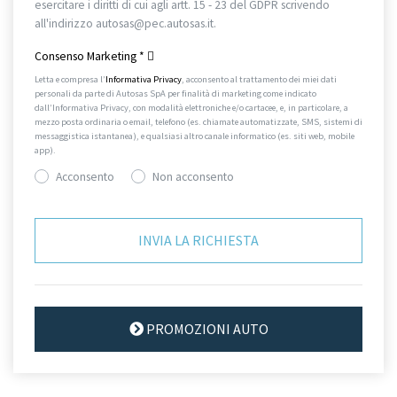
esercitare i diritti di cui agli artt. 15 - 23 del GDPR scrivendo
all'indirizzo autosas@pec.autosas.it.
Informativa completa.
Consenso Marketing
*
Letta e compresa l’
Informativa Privacy
, acconsento al trattamento dei miei dati
personali da parte di Autosas SpA per finalità di marketing come indicato
dall’Informativa Privacy, con modalità elettroniche e/o cartacee, e, in particolare, a
mezzo posta ordinaria o email, telefono (es. chiamate automatizzate, SMS, sistemi di
messaggistica istantanea), e qualsiasi altro canale informatico (es. siti web, mobile
app).
Acconsento
Non acconsento
PROMOZIONI AUTO