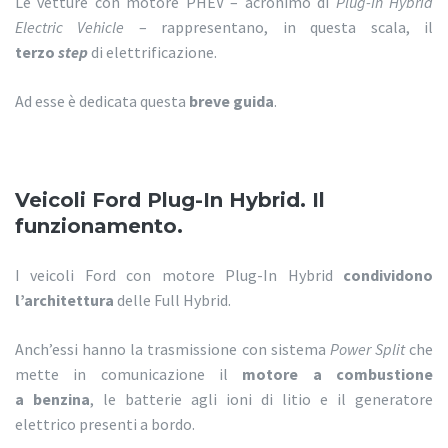
Le vetture con motore PHEV – acronimo di
Plug-In Hybrid
Electric Vehicle
– rappresentano, in questa scala, il
terzo
step
di elettrificazione.
Ad esse è dedicata questa
breve guida
.
Veicoli Ford Plug-In Hybrid. Il
funzionamento.
I veicoli Ford con motore Plug-In Hybrid
condividono
l’architettura
delle Full Hybrid.
Anch’essi hanno la trasmissione con sistema
Power Split
che
mette in comunicazione il
motore a combustione
a benzina
, le batterie agli ioni di litio e il generatore
elettrico presenti a bordo.