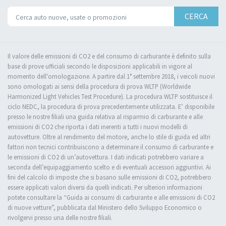
CERCA
Il valore delle emissioni di CO2 e del consumo di carburante è definito sulla
base di prove ufficiali secondo le disposizioni applicabili in vigore al
momento dell'omologazione. A partire dal 1° settembre 2018, i veicoli nuovi
sono omologati ai sensi della procedura di prova WLTP (Worldwide
Harmonized Light Vehicles Test Procedure). La procedura WLTP sostituisce il
ciclo NEDC, la procedura di prova precedentemente utilizzata. E’ disponibile
presso le nostre filiali una guida relativa al risparmio di carburante e alle
emissioni di CO2 che riporta i dati inerenti a tutti i nuovi modelli di
autovetture. Oltre al rendimento del motore, anche lo stile di guida ed altri
fattori non tecnici contribuiscono a determinare il consumo di carburante e
le emissioni di CO2 di un’autovettura. I dati indicati potrebbero variare a
seconda dell’equipaggiamento scelto e di eventuali accessori aggiuntivi. Ai
fini del calcolo di imposte che si basano sulle emissioni di CO2, potrebbero
essere applicati valori diversi da quelli indicati. Per ulteriori informazioni
potete consultare la “Guida ai consumi di carburante e alle emissioni di CO2
di nuove vetture”, pubblicata dal Ministero dello Sviluppo Economico o
rivolgervi presso una delle nostre filiali.