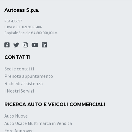
Autosas S.p.a.
REA 435997
P.IVA e C.F. 02156370484
Capitale Sociale € 4.800.000,00 i.v.
CONTATTI
Sedi e contatti
Prenota appuntamento
Richiedi assistenza
I Nostri Servizi
RICERCA AUTO E VEICOLI COMMERCIALI
Auto Nuove
Auto Usate Multimarca in Vendita
Ford Approved