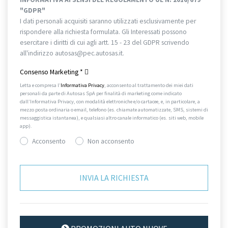
"GDPR"
I dati personali acquisiti saranno utilizzati esclusivamente per
rispondere alla richiesta formulata. Gli Interessati possono
esercitare i diritti di cui agli artt. 15 - 23 del GDPR scrivendo
all'indirizzo autosas@pec.autosas.it.
Informativa completa.
Consenso Marketing
*
Letta e compresa l’
Informativa Privacy
, acconsento al trattamento dei miei dati
personali da parte di Autosas SpA per finalità di marketing come indicato
dall’Informativa Privacy, con modalità elettroniche e/o cartacee, e, in particolare, a
mezzo posta ordinaria o email, telefono (es. chiamate automatizzate, SMS, sistemi di
messaggistica istantanea), e qualsiasi altro canale informatico (es. siti web, mobile
app).
Acconsento
Non acconsento