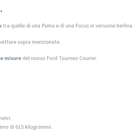
.
a
tra quelle di una Puma e di una Focus in versione berlina.
 vetture sopra menzionate.
 le misure
del nuovo Ford Tourneo Courier.
.
metri.
ssimo di 615 kilogrammi.