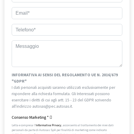
INFORMATIVA AI SENSI DEL REGOLAMENTO UE N. 2016/679
"GDPR"
I dati personali acquisiti saranno utilizzati esclusivamente per
rispondere alla richiesta formulata. Gli Interessati possono
esercitare i diritti di cui agli artt. 15 - 23 del GDPR scrivendo
all'indirizzo autosas@pec.autosas.it.
Informativa completa.
Consenso Marketing
*
Letta e compresa l’
Informativa Privacy
, acconsento al trattamento dei miei dati
personali da parte di Autosas SpA per finalità di marketing come indicato