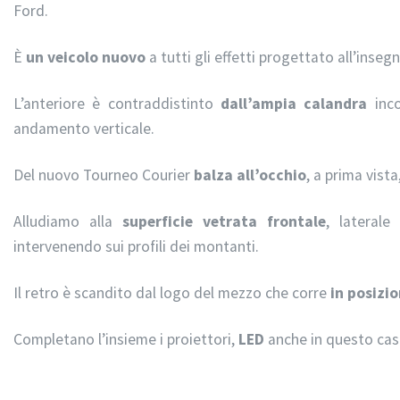
Ford.
È
un veicolo nuovo
a tutti gli effetti progettato all’insegn
L’anteriore è contraddistinto
dall’ampia calandra
inco
andamento verticale.
Del nuovo Tourneo Courier
balza all’occhio
, a prima vist
Alludiamo alla
superficie vetrata frontale
, lateral
intervenendo sui profili dei montanti.
Il retro è scandito dal logo del mezzo che corre
in posizi
Completano l’insieme i proiettori,
LED
anche in questo caso