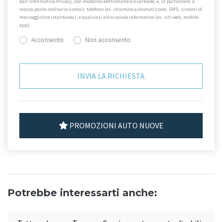
dall’Informativa Privacy, con modalità elettroniche e/o cartacee, e, in particolare, a
mezzo posta ordinaria o email, telefono (es. chiamate automatizzate, SMS, sistemi di
messaggistica istantanea), e qualsiasi altro canale informatico (es. siti web, mobile
app).
Acconsento
Non acconsento
PROMOZIONI AUTO NUOVE
Potrebbe interessarti anche: