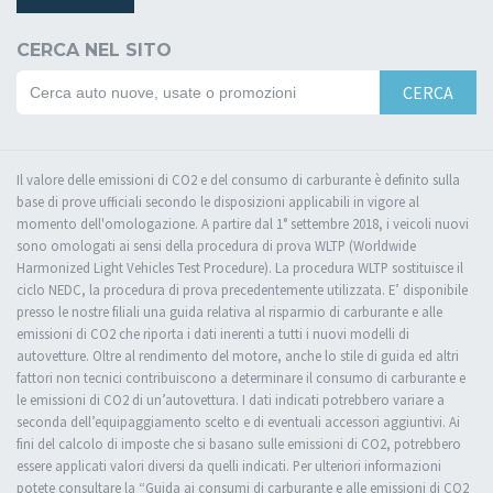
CERCA NEL SITO
CERCA
Il valore delle emissioni di CO2 e del consumo di carburante è definito sulla
base di prove ufficiali secondo le disposizioni applicabili in vigore al
momento dell'omologazione. A partire dal 1° settembre 2018, i veicoli nuovi
sono omologati ai sensi della procedura di prova WLTP (Worldwide
Harmonized Light Vehicles Test Procedure). La procedura WLTP sostituisce il
ciclo NEDC, la procedura di prova precedentemente utilizzata. E’ disponibile
presso le nostre filiali una guida relativa al risparmio di carburante e alle
emissioni di CO2 che riporta i dati inerenti a tutti i nuovi modelli di
autovetture. Oltre al rendimento del motore, anche lo stile di guida ed altri
fattori non tecnici contribuiscono a determinare il consumo di carburante e
le emissioni di CO2 di un’autovettura. I dati indicati potrebbero variare a
seconda dell’equipaggiamento scelto e di eventuali accessori aggiuntivi. Ai
fini del calcolo di imposte che si basano sulle emissioni di CO2, potrebbero
essere applicati valori diversi da quelli indicati. Per ulteriori informazioni
potete consultare la “Guida ai consumi di carburante e alle emissioni di CO2