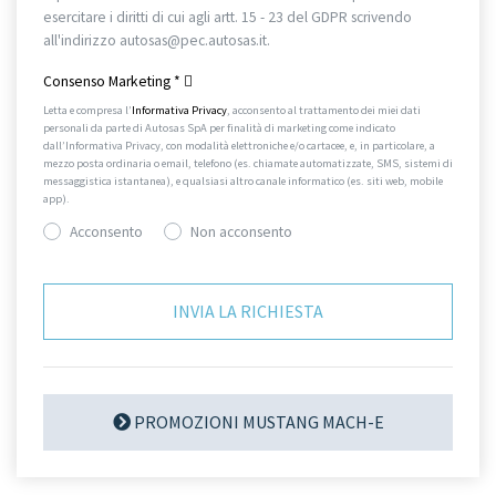
esercitare i diritti di cui agli artt. 15 - 23 del GDPR scrivendo
all'indirizzo autosas@pec.autosas.it.
Informativa completa.
Consenso Marketing
*
Letta e compresa l’
Informativa Privacy
, acconsento al trattamento dei miei dati
personali da parte di Autosas SpA per finalità di marketing come indicato
dall’Informativa Privacy, con modalità elettroniche e/o cartacee, e, in particolare, a
mezzo posta ordinaria o email, telefono (es. chiamate automatizzate, SMS, sistemi di
messaggistica istantanea), e qualsiasi altro canale informatico (es. siti web, mobile
app).
Acconsento
Non acconsento
PROMOZIONI MUSTANG MACH-E