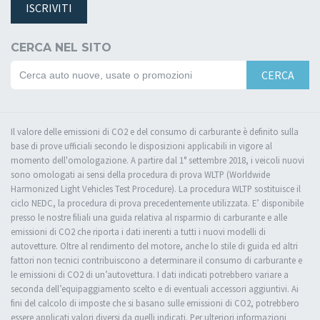
ISCRIVITI
CERCA NEL SITO
CERCA
Il valore delle emissioni di CO2 e del consumo di carburante è definito sulla
base di prove ufficiali secondo le disposizioni applicabili in vigore al
momento dell'omologazione. A partire dal 1° settembre 2018, i veicoli nuovi
sono omologati ai sensi della procedura di prova WLTP (Worldwide
Harmonized Light Vehicles Test Procedure). La procedura WLTP sostituisce il
ciclo NEDC, la procedura di prova precedentemente utilizzata. E’ disponibile
presso le nostre filiali una guida relativa al risparmio di carburante e alle
emissioni di CO2 che riporta i dati inerenti a tutti i nuovi modelli di
autovetture. Oltre al rendimento del motore, anche lo stile di guida ed altri
fattori non tecnici contribuiscono a determinare il consumo di carburante e
le emissioni di CO2 di un’autovettura. I dati indicati potrebbero variare a
seconda dell’equipaggiamento scelto e di eventuali accessori aggiuntivi. Ai
fini del calcolo di imposte che si basano sulle emissioni di CO2, potrebbero
essere applicati valori diversi da quelli indicati. Per ulteriori informazioni