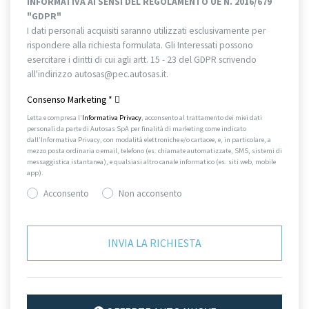
INFORMATIVA AI SENSI DEL REGOLAMENTO UE N. 2016/679
"GDPR"
I dati personali acquisiti saranno utilizzati esclusivamente per
rispondere alla richiesta formulata. Gli Interessati possono
esercitare i diritti di cui agli artt. 15 - 23 del GDPR scrivendo
all'indirizzo autosas@pec.autosas.it.
Informativa completa.
Consenso Marketing
*
Letta e compresa l’
Informativa Privacy
, acconsento al trattamento dei miei dati
personali da parte di Autosas SpA per finalità di marketing come indicato
dall’Informativa Privacy, con modalità elettroniche e/o cartacee, e, in particolare, a
mezzo posta ordinaria o email, telefono (es. chiamate automatizzate, SMS, sistemi di
messaggistica istantanea), e qualsiasi altro canale informatico (es. siti web, mobile
app).
Acconsento
Non acconsento