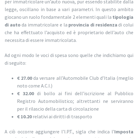
per immatricolare un’auto nuova, pur essendo stabilite dalla
legge, oscillano in base a vari parametri. In questo ambito
giocano un ruolo fondamentale 2 elementi quali la
tipologia
di auto
da immatricolare e la
provincia di residenza
di colui
che ha effettuato l’acquisto ed è proprietario dell’auto che
necessita di essere immatricolata.
Ad ogni modo le voci di spesa sono quelle che indichiamo qui
di seguito:
€ 27.00
da versare all’Automobile Club d’Italia (meglio
noto come A.C.I.)
€ 32.00
di bollo ai fini dell’iscrizione al Pubblico
Registro Automobilistico; altrettanti ne serviranno
per il rilascio della carta di circolazione
€ 10.20
relativi ai diritti di trasporto
A ciò occorre aggiungere l’I.P.T., sigla che indica l’
Imposta