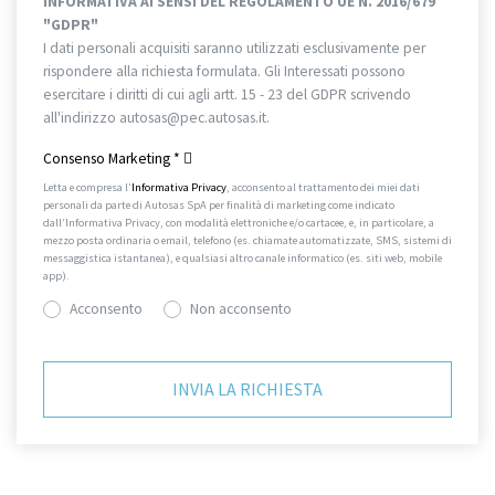
INFORMATIVA AI SENSI DEL REGOLAMENTO UE N. 2016/679
"GDPR"
I dati personali acquisiti saranno utilizzati esclusivamente per
rispondere alla richiesta formulata. Gli Interessati possono
esercitare i diritti di cui agli artt. 15 - 23 del GDPR scrivendo
all'indirizzo autosas@pec.autosas.it.
Informativa completa.
Consenso Marketing
*
Letta e compresa l’
Informativa Privacy
, acconsento al trattamento dei miei dati
personali da parte di Autosas SpA per finalità di marketing come indicato
dall’Informativa Privacy, con modalità elettroniche e/o cartacee, e, in particolare, a
mezzo posta ordinaria o email, telefono (es. chiamate automatizzate, SMS, sistemi di
messaggistica istantanea), e qualsiasi altro canale informatico (es. siti web, mobile
app).
Acconsento
Non acconsento