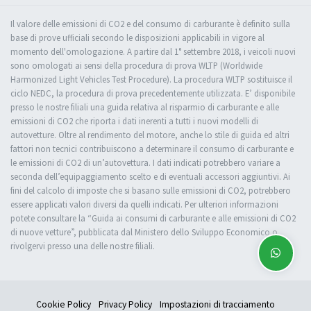
Il valore delle emissioni di CO2 e del consumo di carburante è definito sulla
base di prove ufficiali secondo le disposizioni applicabili in vigore al
momento dell'omologazione. A partire dal 1° settembre 2018, i veicoli nuovi
sono omologati ai sensi della procedura di prova WLTP (Worldwide
Harmonized Light Vehicles Test Procedure). La procedura WLTP sostituisce il
ciclo NEDC, la procedura di prova precedentemente utilizzata. E’ disponibile
presso le nostre filiali una guida relativa al risparmio di carburante e alle
emissioni di CO2 che riporta i dati inerenti a tutti i nuovi modelli di
autovetture. Oltre al rendimento del motore, anche lo stile di guida ed altri
fattori non tecnici contribuiscono a determinare il consumo di carburante e
le emissioni di CO2 di un’autovettura. I dati indicati potrebbero variare a
seconda dell’equipaggiamento scelto e di eventuali accessori aggiuntivi. Ai
fini del calcolo di imposte che si basano sulle emissioni di CO2, potrebbero
essere applicati valori diversi da quelli indicati. Per ulteriori informazioni
potete consultare la “Guida ai consumi di carburante e alle emissioni di CO2
di nuove vetture”, pubblicata dal Ministero dello Sviluppo Economico o
rivolgervi presso una delle nostre filiali.
Cookie Policy
Privacy Policy
Impostazioni di tracciamento