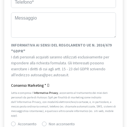
INFORMATIVA AI SENSI DEL REGOLAMENTO UE N. 2016/679
"GDPR"
I dati personali acquisiti saranno utilizzati esclusivamente per
rispondere alla richiesta formulata. Gli Interessati possono
esercitare i diritti di cui agli artt. 15 - 23 del GDPR scrivendo
all'indirizzo autosas@pec.autosas.it.
Informativa completa.
Consenso Marketing
*
Letta e compresa l’
Informativa Privacy
, acconsento al trattamento dei miei dati
personali da parte di Autosas SpA per finalità di marketing come indicato
dall’Informativa Privacy, con modalità elettroniche e/o cartacee, e, in particolare, a
mezzo posta ordinaria o email, telefono (es. chiamate automatizzate, SMS, sistemi di
messaggistica istantanea), e qualsiasi altro canale informatico (es. siti web, mobile
app).
Acconsento
Non acconsento