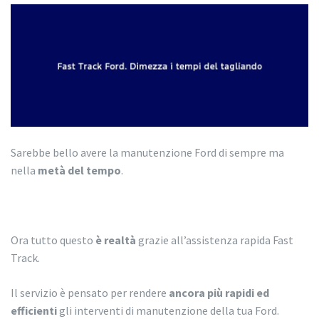
Sarebbe bello avere la manutenzione Ford di sempre ma
nella
metà del tempo
.
Ora tutto questo
è realtà
grazie all’assistenza rapida Fast
Track.
Il servizio è pensato per rendere
ancora più rapidi ed
efficienti
gli interventi di manutenzione della tua Ford.