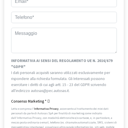
INFORMATIVA AI SENSI DEL REGOLAMENTO UE N. 2016/679
"GDPR"
I dati personali acquisiti saranno utilizzati esclusivamente per
rispondere alla richiesta formulata. Gli Interessati possono
esercitare i diritti di cui agli artt. 15 - 23 del GDPR scrivendo
all'indirizzo autosas@pec.autosas.it.
Informativa completa.
Consenso Marketing
*
Letta e compresa l’
Informativa Privacy
, acconsento al trattamento dei miei dati
personali da parte di Autosas SpA per finalità di marketing come indicato
dall’Informativa Privacy, con modalità elettroniche e/o cartacee, e, in particolare, a
mezzo posta ordinaria o email, telefono (es. chiamate automatizzate, SMS, sistemi di
messaggistica istantanea), e qualsiasi altro canale informatico (es. siti web, mobile