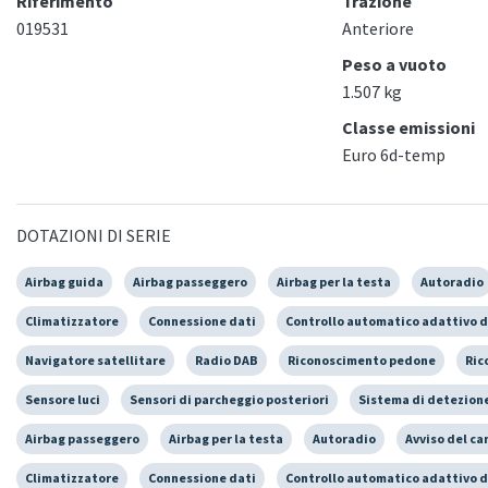
Riferimento
Trazione
019531
Anteriore
Peso a vuoto
1.507 kg
Classe emissioni
Euro 6d-temp
DOTAZIONI DI SERIE
Airbag guida
Airbag passeggero
Airbag per la testa
Autoradio
Climatizzatore
Connessione dati
Controllo automatico adattivo d
Navigatore satellitare
Radio DAB
Riconoscimento pedone
Ric
Sensore luci
Sensori di parcheggio posteriori
Sistema di detezione
Airbag passeggero
Airbag per la testa
Autoradio
Avviso del ca
Climatizzatore
Connessione dati
Controllo automatico adattivo d