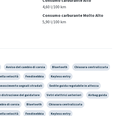
Consumo carburante Alto
4,60 l/100 km
Consumo carburante Molto Alto
5,90 l/100 km
Avviso del cambio di corsia
Bluetooth
Chiusura centralizzata
ella velocità
Fendinebbia
Keyless entry
onoscimento segnali stradali
Sedile guida regolabile in altezza
 distrazione del guidatore
Vetri elettrici anteriori
Airbag guida
mbio di corsia
Bluetooth
Chiusura centralizzata
ella velocità
Fendinebbia
Keyless entry