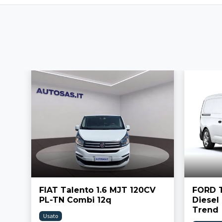
FIAT Talento 1.6 MJT 120CV
FORD T
PL-TN Combi 12q
Diesel
Trend
Usato