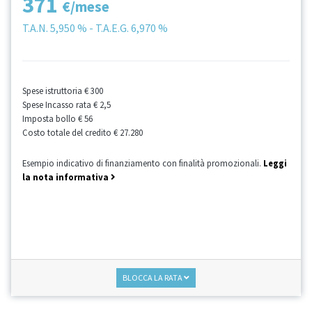
371
€/mese
T.A.N.
5,950 %
- T.A.E.G.
6,970 %
Spese istruttoria
€ 300
Spese Incasso rata
€ 2,5
Imposta bollo
€ 56
Costo totale del credito
€ 27.280
Esempio indicativo di finanziamento con finalità promozionali.
Leggi
la nota informativa
BLOCCA LA RATA