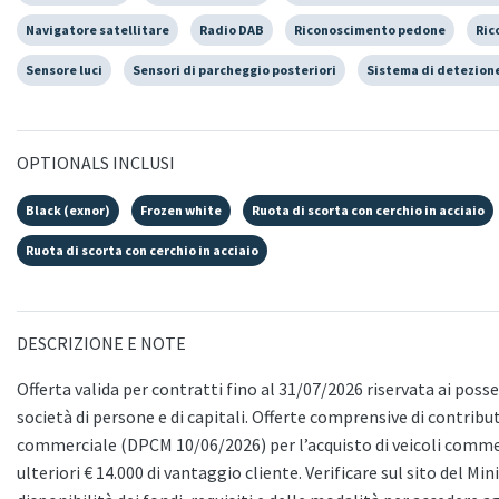
Navigatore satellitare
Radio DAB
Riconoscimento pedone
Ric
Sensore luci
Sensori di parcheggio posteriori
Sistema di detezione
OPTIONALS INCLUSI
Black (exnor)
Frozen white
Ruota di scorta con cerchio in acciaio
Ruota di scorta con cerchio in acciaio
DESCRIZIONE E NOTE
Offerta valida per contratti fino al 31/07/2026 riservata ai possess
società di persone e di capitali. Offerte comprensive di contribu
commerciale (DPCM 10/06/2026) per l’acquisto di veicoli commerc
ulteriori € 14.000 di vantaggio cliente. Verificare sul sito del Mi