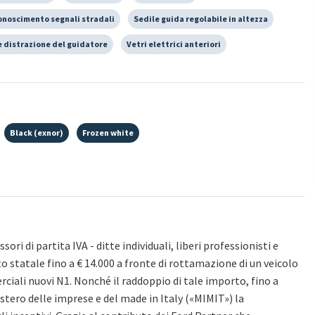
onoscimento segnali stradali
Sedile guida regolabile in altezza
 distrazione del guidatore
Vetri elettrici anteriori
Black (exnor)
Frozen white
ori di partita IVA - ditte individuali, liberi professionisti e
to statale fino a € 14.000 a fronte di rottamazione di un veicolo
iali nuovi N1. Nonché il raddoppio di tale importo, fino a
nistero delle imprese e del made in Italy («MIMIT») la