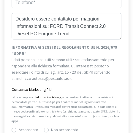
INFORMATIVA AI SENSI DEL REGOLAMENTO UE N. 2016/679
"GDPR"
I dati personali acquisiti saranno utilizzati esclusivamente per
rispondere alla richiesta formulata. Gli Interessati possono
esercitare i diritti di cui agli artt. 15 - 23 del GDPR scrivendo
all'indirizzo autosas@pec.autosas.it.
Informativa completa.
Consenso Marketing
*
Letta e compresa l’
Informativa Privacy
, acconsento al trattamento dei miei dati
personali da parte di Autosas SpA per finalità di marketing come indicato
dall’Informativa Privacy, con modalità elettroniche e/o cartacee, e, in particolare, a
mezzo posta ordinaria o email, telefono (es. chiamate automatizzate, SMS, sistemi di
messaggistica istantanea), e qualsiasi altro canale informatico (es. siti web, mobile
app).
Acconsento
Non acconsento