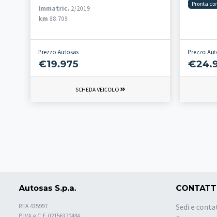
Pronta co
Immatric.
2/2019
km
88.709
Prezzo Autosas
Prezzo Aut
€19.975
€24.
SCHEDA VEICOLO
Autosas S.p.a.
CONTATT
REA 435997
Sedi e conta
P.IVA e C.F. 02156370484