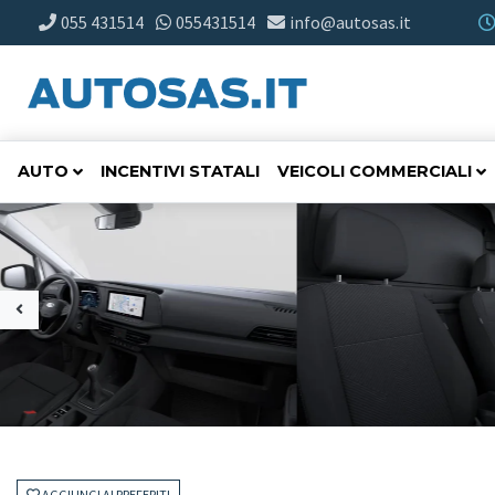
055 431514
055431514
info@autosas.it
AUTO
INCENTIVI STATALI
VEICOLI COMMERCIALI
AGGIUNGI AI PREFERITI