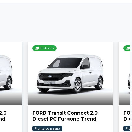
Ecobonus
2.0
FORD Transit Connect 2.0
FOR
end
Diesel PC Furgone Trend
Die
Pronta consegna
Pro