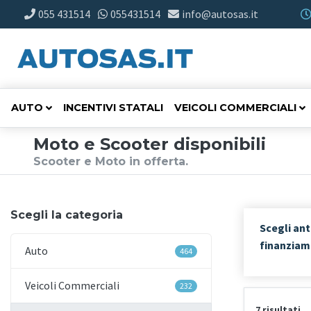
055 431514
055431514
info@autosas.it
AUTO
INCENTIVI STATALI
VEICOLI COMMERCIALI
Moto e Scooter disponibili
Scooter e Moto in offerta.
Scegli la categoria
Scegli ant
finanzia
Auto
464
Veicoli Commerciali
232
7 risultati