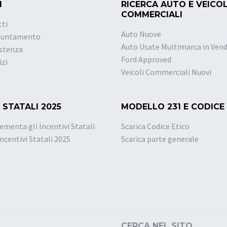
I
RICERCA AUTO E VEICOL
COMMERCIALI
tti
Auto Nuove
puntamento
Auto Usate Multimarca in Vend
istenza
Ford Approved
izi
Veicoli Commerciali Nuovi
 STATALI 2025
MODELLO 231 E CODICE
ementa gli Incentivi Statali
Scarica Codice Etico
Incentivi Statali 2025
Scarica parte generale
CERCA NEL SITO