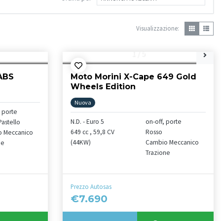
Visualizzazione:
1
/
5
 ABS
Moto Morini X-Cape 649 Gold
Wheels Edition
Nuova
 porte
N.D. - Euro 5
on-off, porte
Pastello
649 cc , 59,8 CV
Rosso
 Meccanico
(44KW)
Cambio Meccanico
ne
Trazione
Prezzo Autosas
€7.690