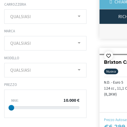
CHIAM
CARROZZERIA
QUALSIASI
RIC
MARCA
QUALSIASI
MODELLO
Brixton C
QUALSIASI
Nuova
N.D. - Euro 5
PREZZO
124 cc , 11,1 
(8,2KW)
10.000 €
MAX:
Prezzo Autosa
€6.299