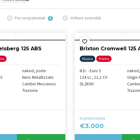
Per neopatentati
Vetture aziendali
1
/
1
1
/
1
elsberg 125 ABS
Brixton Cromwell 125
mo
Nuova
Promo
naked, porte
N.D. - Euro 5
naked,
CV
Nero Metallizzato
124 cc , 11,1 CV
Grigio 
Cambio Meccanico
(8,2KW)
Cambio
Trazione
Trazio
In promozione
€3.000