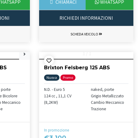
HATSAPP
CHIAMACI
WHATSAPP
IONI
RICHIEDI INFORMAZIONI
SCHEDA VEICOLO
1
/
1
ABS
Brixton Felsberg 125 ABS
Nuova
Promo
 porte
N.D. - Euro 5
naked, porte
e Bicolore
124 cc , 11,1 CV
Grigio Metallizzato
 Meccanico
(8,2KW)
Cambio Meccanico
ne
Trazione
In promozione
€3.100