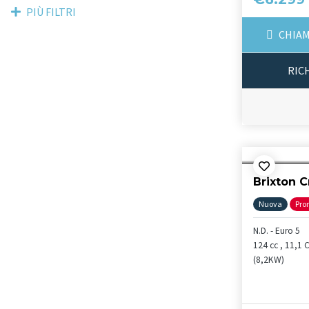
PIÙ FILTRI
CHIAM
RIC
Brixton 
Nuova
Pro
N.D. - Euro 5
124 cc , 11,1 
(8,2KW)