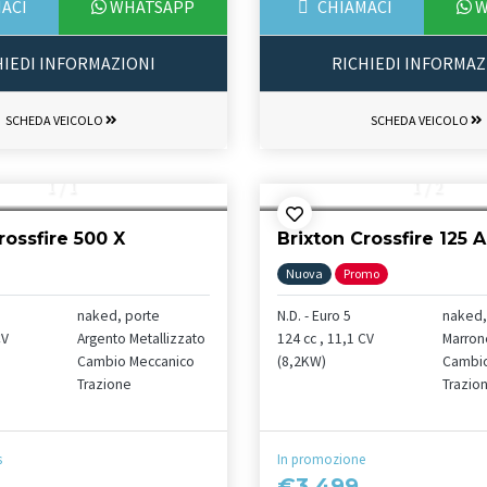
ACI
WHATSAPP
CHIAMACI
W
HIEDI INFORMAZIONI
RICHIEDI INFORMAZ
SCHEDA VEICOLO
SCHEDA VEICOLO
1
/
1
1
/
2
rossfire 500 X
Brixton Crossfire 125 
Nuova
Promo
naked, porte
N.D. - Euro 5
naked,
CV
Argento Metallizzato
124 cc , 11,1 CV
Marron
Cambio Meccanico
(8,2KW)
Cambio
Trazione
Trazio
s
In promozione
€3.499