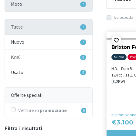
Moto
7
Iva esposta
Tutte
7
Nuovo
7
Brixton F
Km0
Nuova
Pro
0
N.D. - Euro 5
Usato
0
124 cc , 11,1 
(8,2KW)
Offerte speciali
Vetture in
promozione
0
In promozione
€3.100
Filtra i risultati