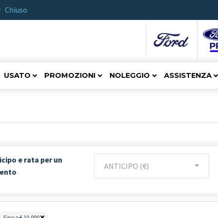
Chiuso
USATO
PROMOZIONI
NOLEGGIO
ASSISTENZA
icipo e rata per un
ANTICIPO (€)
mento
Fino a € 10.000