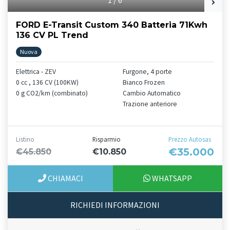
FORD E-Transit Custom 340 Batteria 71Kwh
136 CV PL Trend
Nuova
Elettrica - ZEV
Furgone, 4 porte
0 cc , 136 CV (100KW)
Bianco Frozen
0 g CO2/km (combinato)
Cambio Automatico
Trazione anteriore
Listino
Risparmio
Prezzo Autosas
€35.000
€45.850
€10.850
CHIAMACI
WHATSAPP
RICHIEDI INFORMAZIONI