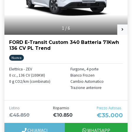
1
/
6
FORD E-Transit Custom 340 Batteria 71Kwh
136 CV PL Trend
Nuova
Elettrica - ZEV
Furgone, 4 porte
0 cc , 136 CV (100KW)
Bianco Frozen
0 g CO2/km (combinato)
Cambio Automatico
Trazione anteriore
Listino
Risparmio
Prezzo Autosas
€35.000
€45.850
€10.850
CHIAMACI
WHATSAPP