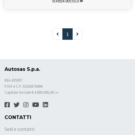
SCHEDA VEICOLO
1
Autosas S.p.a.
REA 435997
P.IVA e C.F. 02156370484
Capitale Sociale € 4.800.000,00 i.v.
CONTATTI
Sedi e contatti