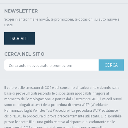
NEWSLETTER
Scopri in anteprima le novità, le promozioni, le occasioni su auto nuove e
usate
ISCRIVITI
CERCA NEL SITO
CERCA
Il valore delle emissioni di CO2 e del consumo di carburante è definito sulla
base di prove ufficiali secondo le disposizioni applicabili in vigore al
momento dell'omologazione. A partire dal 1° settembre 2018, i veicoli nuovi
sono omologati ai sensi della procedura di prova WLTP (Worldwide
Harmonized Light Vehicles Test Procedure). La procedura WLTP sostituisce il
ciclo NEDC, la procedura di prova precedentemente utilizzata. E’ disponibile
presso le nostre filiali una guida relativa al risparmio di carburante e alle
emissioni di CO2 che riporta i dati inerenti a tutti i nuovi modelli di