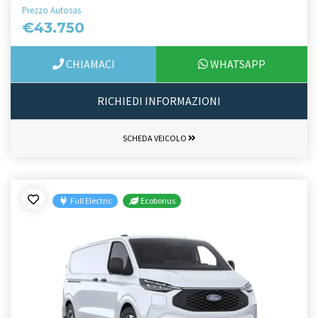
Prezzo Autosas
€43.750
CHIAMACI
WHATSAPP
RICHIEDI INFORMAZIONI
SCHEDA VEICOLO
Full Electric
Ecobonus