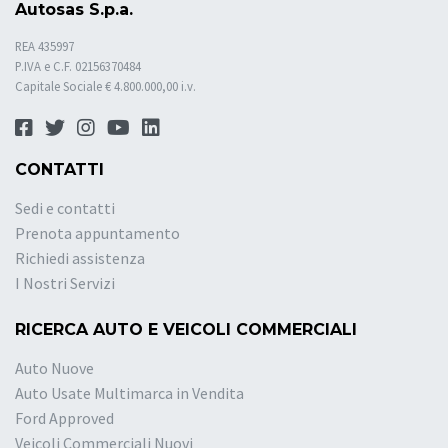
Autosas S.p.a.
REA 435997
P.IVA e C.F. 02156370484
Capitale Sociale € 4.800.000,00 i.v.
CONTATTI
Sedi e contatti
Prenota appuntamento
Richiedi assistenza
I Nostri Servizi
RICERCA AUTO E VEICOLI COMMERCIALI
Auto Nuove
Auto Usate Multimarca in Vendita
Ford Approved
Veicoli Commerciali Nuovi