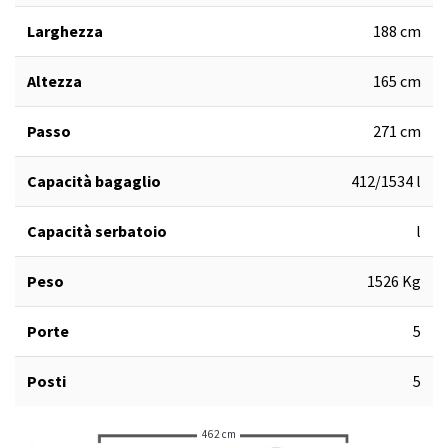
Larghezza
188 cm
Altezza
165 cm
Passo
271 cm
Capacità bagaglio
412/1534 l
Capacità serbatoio
l
Peso
1526 Kg
Porte
5
Posti
5
462 cm