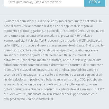
CERCA
Il valore delle emissioni di CO2 e del consumo di carburante è definito sulla
base di prove ufficiali secondo le disposizioni applicabili in vigore al
momento dell'omologazione. A partire dal 1° settembre 2018, i veicoli nuovi
sono omologati ai sensi della procedura di prova WLTP (Worldwide
Harmonized Light Vehicles Test Procedure). La procedura WLTP sostituisce il
ciclo NEDC, la procedura di prova precedentemente utilizzata. E’ disponibile
presso le nostre filiali una guida relativa al risparmio di carburante e alle
emissioni di CO2 che riporta i dati inerenti a tutti i nuovi modelli di
autovetture. Oltre al rendimento del motore, anche lo stile di guida ed altri
fattori non tecnici contribuiscono a determinare il consumo di carburante e
le emissioni di CO2 di un’autovettura. I dati indicati potrebbero variare a
seconda dell’equipaggiamento scelto e di eventuali accessori aggiuntivi. Ai
fini del calcolo di imposte che si basano sulle emissioni di CO2, potrebbero
essere applicati valori diversi da quelli indicati. Per ulteriori informazioni
potete consultare la “Guida ai consumi di carburante e alle emissioni di CO2
di nuove vetture”, pubblicata dal Ministero dello Sviluppo Economico o
rivolgervi presso una delle nostre filiali.