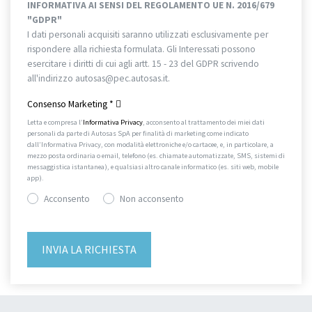
INFORMATIVA AI SENSI DEL REGOLAMENTO UE N. 2016/679
"GDPR"
I dati personali acquisiti saranno utilizzati esclusivamente per
rispondere alla richiesta formulata. Gli Interessati possono
esercitare i diritti di cui agli artt. 15 - 23 del GDPR scrivendo
all'indirizzo autosas@pec.autosas.it.
Informativa completa.
Consenso Marketing
*
Letta e compresa l’
Informativa Privacy
, acconsento al trattamento dei miei dati
personali da parte di Autosas SpA per finalità di marketing come indicato
dall’Informativa Privacy, con modalità elettroniche e/o cartacee, e, in particolare, a
mezzo posta ordinaria o email, telefono (es. chiamate automatizzate, SMS, sistemi di
messaggistica istantanea), e qualsiasi altro canale informatico (es. siti web, mobile
app).
Acconsento
Non acconsento