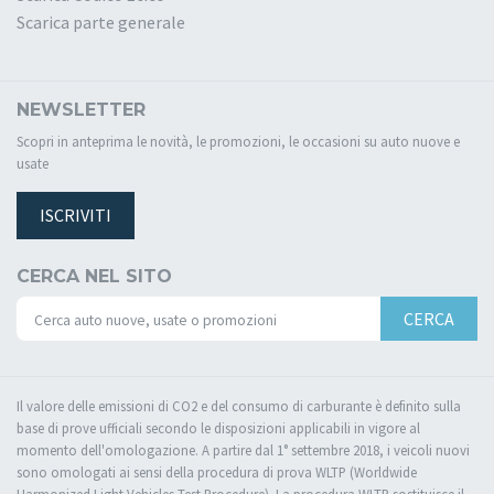
Scarica parte generale
NEWSLETTER
Scopri in anteprima le novità, le promozioni, le occasioni su auto nuove e
usate
ISCRIVITI
CERCA NEL SITO
CERCA
Il valore delle emissioni di CO2 e del consumo di carburante è definito sulla
base di prove ufficiali secondo le disposizioni applicabili in vigore al
momento dell'omologazione. A partire dal 1° settembre 2018, i veicoli nuovi
sono omologati ai sensi della procedura di prova WLTP (Worldwide
Harmonized Light Vehicles Test Procedure). La procedura WLTP sostituisce il