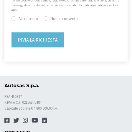
mezzo posta ordinaria o email, telefono (es. chiamate automatizzate, SMS, sistemi di
messaggistica istantanea), e qualsiasi altro canale informatico (es. siti web, mobile
app).
Acconsento
Non acconsento
Autosas S.p.a.
REA 435997
P.IVA e C.F. 02156370484
Capitale Sociale € 4.800.000,00 i.v.