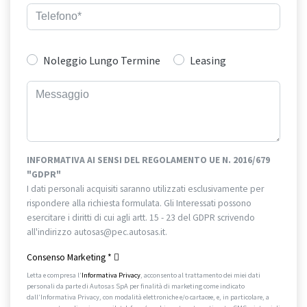
Noleggio Lungo Termine
Leasing
INFORMATIVA AI SENSI DEL REGOLAMENTO UE N. 2016/679
"GDPR"
I dati personali acquisiti saranno utilizzati esclusivamente per
rispondere alla richiesta formulata. Gli Interessati possono
esercitare i diritti di cui agli artt. 15 - 23 del GDPR scrivendo
all'indirizzo autosas@pec.autosas.it.
Informativa completa.
Consenso Marketing
*
Letta e compresa l’
Informativa Privacy
, acconsento al trattamento dei miei dati
personali da parte di Autosas SpA per finalità di marketing come indicato
dall’Informativa Privacy, con modalità elettroniche e/o cartacee, e, in particolare, a