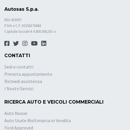
Autosas S.p.a.
REA 435997
P.IVA e C.F. 02156370484
Capitale Sociale € 4.800.000,00 i.v.
CONTATTI
Sedi e contatti
Prenota appuntamento
Richiedi assistenza
I Nostri Servizi
RICERCA AUTO E VEICOLI COMMERCIALI
Auto Nuove
Auto Usate Multimarca in Vendita
Ford Approved