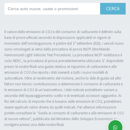
CERCA
Il valore delle emissioni di CO2 e del consumo di carburante è definito sulla
base di prove ufficiali secondo le disposizioni applicabili in vigore al
momento dell'omologazione. A partire dal 1° settembre 2018, i veicoli nuovi
sono omologati ai sensi della procedura di prova WLTP (Worldwide
Harmonized Light Vehicles Test Procedure). La procedura WLTP sostituisce il
ciclo NEDC, la procedura di prova precedentemente utilizzata. E’ disponibile
presso le nostre filiali una guida relativa al risparmio di carburante e alle
emissioni di CO2 che riporta i dati inerenti a tutti i nuovi modelli di
autovetture. Oltre al rendimento del motore, anche lo stile di guida ed altri
fattori non tecnici contribuiscono a determinare il consumo di carburante e
le emissioni di CO2 di un’autovettura. I dati indicati potrebbero variare a
seconda dell’equipaggiamento scelto e di eventuali accessori aggiuntivi. Ai
fini del calcolo di imposte che si basano sulle emissioni di CO2, potrebbero
essere applicati valori diversi da quelli indicati. Per ulteriori informazioni
potete consultare la “Guida ai consumi di carburante e alle emissioni di CO2
di nuove vetture”, pubblicata dal Ministero dello Sviluppo Economico o
rivolgervi presso una delle nostre filiali.