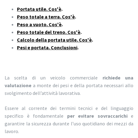
Portata utile. Cos'è
.
Peso totale a terra. Cos'è
.
Peso a vuoto. Cos'è
.
Peso totale del treno. Cos'è
.
Calcolo della portata utile. Cos'è
.
Pesi e portata. Conclusioni
.
La scelta di un veicolo commerciale
richiede una
valutazione
a monte dei pesi e della portata necessari allo
svolgimento dell’attività lavorativa.
Essere al corrente dei termini tecnici e del linguaggio
specifico è fondamentale
per evitare sovraccarichi
e
garantire la sicurezza durante l’uso quotidiano dei mezzi da
lavoro.