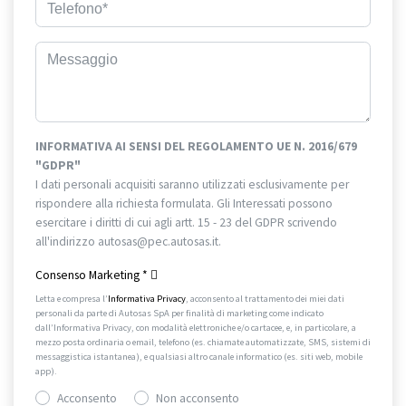
INFORMATIVA AI SENSI DEL REGOLAMENTO UE N. 2016/679
"GDPR"
I dati personali acquisiti saranno utilizzati esclusivamente per
rispondere alla richiesta formulata. Gli Interessati possono
esercitare i diritti di cui agli artt. 15 - 23 del GDPR scrivendo
all'indirizzo autosas@pec.autosas.it.
Informativa completa.
Consenso Marketing
*
Letta e compresa l’
Informativa Privacy
, acconsento al trattamento dei miei dati
personali da parte di Autosas SpA per finalità di marketing come indicato
dall’Informativa Privacy, con modalità elettroniche e/o cartacee, e, in particolare, a
mezzo posta ordinaria o email, telefono (es. chiamate automatizzate, SMS, sistemi di
messaggistica istantanea), e qualsiasi altro canale informatico (es. siti web, mobile
app).
Acconsento
Non acconsento