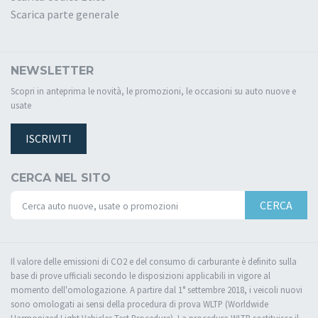
Scarica parte generale
NEWSLETTER
Scopri in anteprima le novità, le promozioni, le occasioni su auto nuove e
usate
ISCRIVITI
CERCA NEL SITO
CERCA
Il valore delle emissioni di CO2 e del consumo di carburante è definito sulla
base di prove ufficiali secondo le disposizioni applicabili in vigore al
momento dell'omologazione. A partire dal 1° settembre 2018, i veicoli nuovi
sono omologati ai sensi della procedura di prova WLTP (Worldwide
Harmonized Light Vehicles Test Procedure). La procedura WLTP sostituisce il