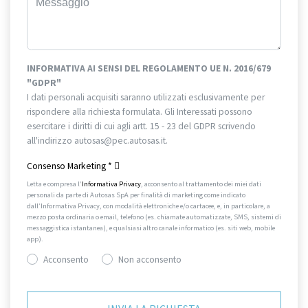
INFORMATIVA AI SENSI DEL REGOLAMENTO UE N. 2016/679
"GDPR"
I dati personali acquisiti saranno utilizzati esclusivamente per
rispondere alla richiesta formulata. Gli Interessati possono
esercitare i diritti di cui agli artt. 15 - 23 del GDPR scrivendo
all'indirizzo autosas@pec.autosas.it.
Informativa completa.
Consenso Marketing
*
Letta e compresa l’
Informativa Privacy
, acconsento al trattamento dei miei dati
personali da parte di Autosas SpA per finalità di marketing come indicato
dall’Informativa Privacy, con modalità elettroniche e/o cartacee, e, in particolare, a
mezzo posta ordinaria o email, telefono (es. chiamate automatizzate, SMS, sistemi di
messaggistica istantanea), e qualsiasi altro canale informatico (es. siti web, mobile
app).
Acconsento
Non acconsento