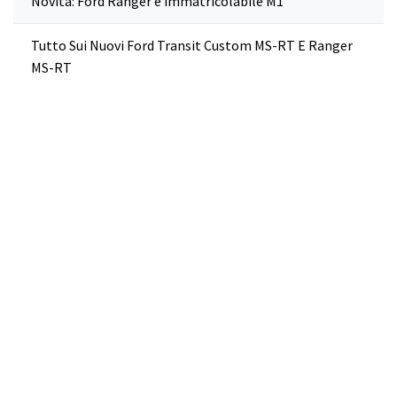
Novità: Ford Ranger è immatricolabile M1
Tutto Sui Nuovi Ford Transit Custom MS-RT E Ranger
MS-RT