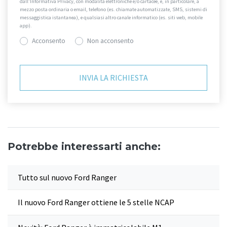
dall’Informativa Privacy, con modalità elettroniche e/o cartacee, e, in particolare, a
mezzo posta ordinaria o email, telefono (es. chiamate automatizzate, SMS, sistemi di
messaggistica istantanea), e qualsiasi altro canale informatico (es. siti web, mobile
app).
Acconsento
Non acconsento
Potrebbe interessarti anche:
Tutto sul nuovo Ford Ranger
Il nuovo Ford Ranger ottiene le 5 stelle NCAP