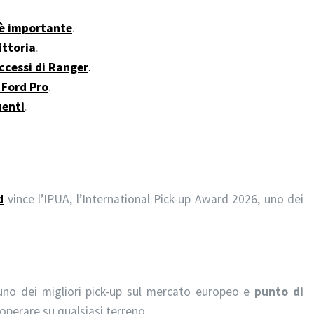
 è importante
.
ittoria
.
ccessi di Ranger
.
 Ford Pro
.
uenti
.
d
vince l’IPUA, l’International Pick-up Award 2026, uno dei
 uno dei migliori pick-up sul mercato europeo e
punto di
 operare su qualsiasi terreno.