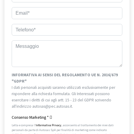
INFORMATIVA AI SENSI DEL REGOLAMENTO UE N. 2016/679
"GDPR"
I dati personali acquisiti saranno utilizzati esclusivamente per
rispondere alla richiesta formulata. Gli Interessati possono
esercitare i diritti di cui agli artt. 15 - 23 del GDPR scrivendo
all'indirizzo autosas@pec.autosas.it.
Informativa completa.
Consenso Marketing
*
Letta e compresa l’
Informativa Privacy
, acconsento al trattamento dei miei dati
personali da parte di Autosas SpA per finalità di marketing come indicato