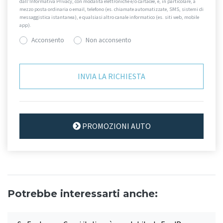
dall’Informativa Privacy, con modalità elettroniche e/o cartacee, e, in particolare, a
mezzo posta ordinaria o email, telefono (es. chiamate automatizzate, SMS, sistemi di
messaggistica istantanea), e qualsiasi altro canale informatico (es. siti web, mobile
app).
Acconsento
Non acconsento
PROMOZIONI AUTO
Potrebbe interessarti anche: