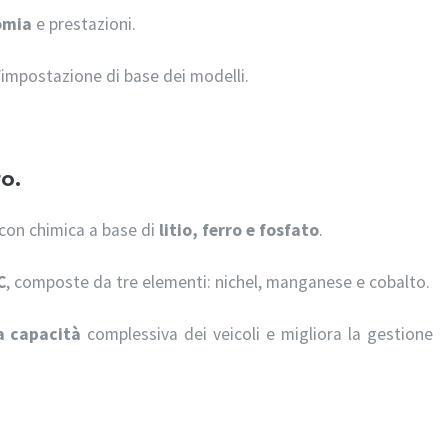
omia
e prestazioni.
l’impostazione di base dei modelli.
o.
 con chimica a base di
litio, ferro e fosfato
.
C
, composte da tre elementi: nichel, manganese e cobalto.
a capacità
complessiva dei veicoli e migliora la gestione