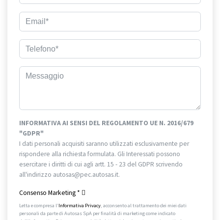
INFORMATIVA AI SENSI DEL REGOLAMENTO UE N. 2016/679
"GDPR"
I dati personali acquisiti saranno utilizzati esclusivamente per
rispondere alla richiesta formulata. Gli Interessati possono
esercitare i diritti di cui agli artt. 15 - 23 del GDPR scrivendo
all'indirizzo autosas@pec.autosas.it.
Informativa completa.
Consenso Marketing
*
Letta e compresa l’
Informativa Privacy
, acconsento al trattamento dei miei dati
personali da parte di Autosas SpA per finalità di marketing come indicato