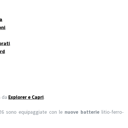
a
.
oni
.
orati
.
ord
.
a da
Explorer e Capri
.
026 sono equipaggiate con le
nuove batterie
litio-ferro-