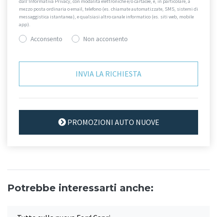
dall’Informativa Privacy, con modalità elettroniche e/o cartacee, e, in particolare, a
mezzo posta ordinaria o email, telefono (es. chiamate automatizzate, SMS, sistemi di
messaggistica istantanea), e qualsiasi altro canale informatico (es. siti web, mobile
app).
Acconsento
Non acconsento
PROMOZIONI AUTO NUOVE
Potrebbe interessarti anche: