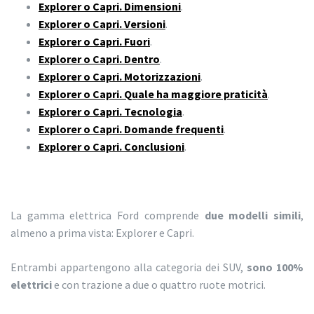
Explorer o Capri. Dimensioni
.
Explorer o Capri. Versioni
.
Explorer o Capri. Fuori
.
Explorer o Capri. Dentro
.
Explorer o Capri. Motorizzazioni
.
Explorer o Capri. Quale ha maggiore praticità
.
Explorer o Capri. Tecnologia
.
Explorer o Capri. Domande frequenti
.
Explorer o Capri. Conclusioni
.
La gamma elettrica Ford comprende
due modelli simili
,
almeno a prima vista: Explorer e Capri.
Entrambi appartengono alla categoria dei SUV,
sono 100%
elettrici
e con trazione a due o quattro ruote motrici.