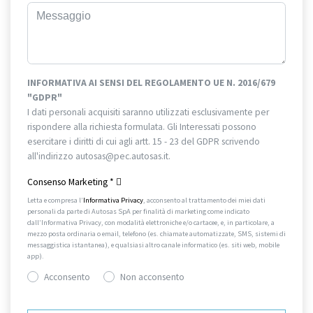
INFORMATIVA AI SENSI DEL REGOLAMENTO UE N. 2016/679
"GDPR"
I dati personali acquisiti saranno utilizzati esclusivamente per
rispondere alla richiesta formulata. Gli Interessati possono
esercitare i diritti di cui agli artt. 15 - 23 del GDPR scrivendo
all'indirizzo autosas@pec.autosas.it.
Informativa completa.
Consenso Marketing
*
Letta e compresa l’
Informativa Privacy
, acconsento al trattamento dei miei dati
personali da parte di Autosas SpA per finalità di marketing come indicato
dall’Informativa Privacy, con modalità elettroniche e/o cartacee, e, in particolare, a
mezzo posta ordinaria o email, telefono (es. chiamate automatizzate, SMS, sistemi di
messaggistica istantanea), e qualsiasi altro canale informatico (es. siti web, mobile
app).
Acconsento
Non acconsento