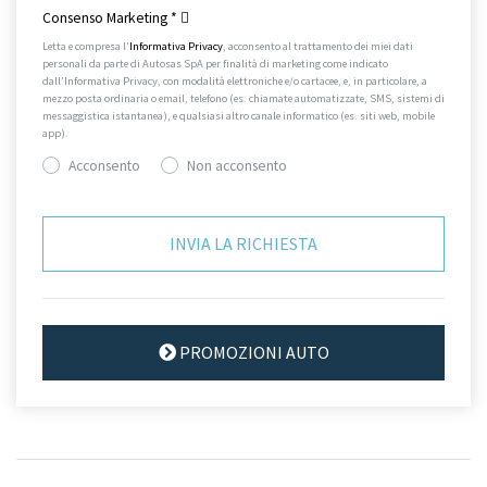
Consenso Marketing
*
Letta e compresa l’
Informativa Privacy
, acconsento al trattamento dei miei dati
personali da parte di Autosas SpA per finalità di marketing come indicato
dall’Informativa Privacy, con modalità elettroniche e/o cartacee, e, in particolare, a
mezzo posta ordinaria o email, telefono (es. chiamate automatizzate, SMS, sistemi di
messaggistica istantanea), e qualsiasi altro canale informatico (es. siti web, mobile
app).
Acconsento
Non acconsento
PROMOZIONI AUTO