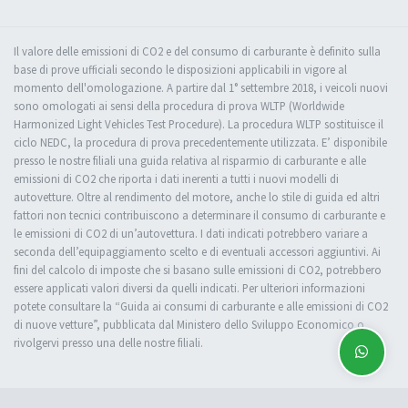
Il valore delle emissioni di CO2 e del consumo di carburante è definito sulla
base di prove ufficiali secondo le disposizioni applicabili in vigore al
momento dell'omologazione. A partire dal 1° settembre 2018, i veicoli nuovi
sono omologati ai sensi della procedura di prova WLTP (Worldwide
Harmonized Light Vehicles Test Procedure). La procedura WLTP sostituisce il
ciclo NEDC, la procedura di prova precedentemente utilizzata. E’ disponibile
presso le nostre filiali una guida relativa al risparmio di carburante e alle
emissioni di CO2 che riporta i dati inerenti a tutti i nuovi modelli di
autovetture. Oltre al rendimento del motore, anche lo stile di guida ed altri
fattori non tecnici contribuiscono a determinare il consumo di carburante e
le emissioni di CO2 di un’autovettura. I dati indicati potrebbero variare a
seconda dell’equipaggiamento scelto e di eventuali accessori aggiuntivi. Ai
fini del calcolo di imposte che si basano sulle emissioni di CO2, potrebbero
essere applicati valori diversi da quelli indicati. Per ulteriori informazioni
potete consultare la “Guida ai consumi di carburante e alle emissioni di CO2
di nuove vetture”, pubblicata dal Ministero dello Sviluppo Economico o
rivolgervi presso una delle nostre filiali.