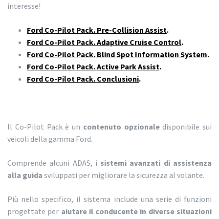
interesse!
Ford Co-Pilot Pack. Pre-Collision Assist
.
Ford Co-Pilot Pack. Adaptive Cruise Control
.
Ford Co-Pilot Pack. Blind Spot Information System
.
Ford Co-Pilot Pack. Active Park Assist
.
Ford Co-Pilot Pack. Conclusioni
.
Il Co-Pilot Pack è un
contenuto opzionale
disponibile sui
veicoli della gamma Ford.
Comprende alcuni ADAS, i
sistemi avanzati di assistenza
alla guida
sviluppati per migliorare la sicurezza al volante.
Più nello specifico, il sistema include una serie di funzioni
progettate per
aiutare il conducente in diverse situazioni